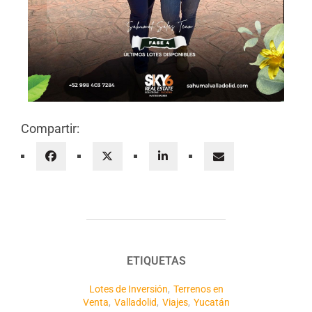
Compartir:
ETIQUETAS
Lotes de Inversión
,
Terrenos en
Venta
,
Valladolid
,
Viajes
,
Yucatán