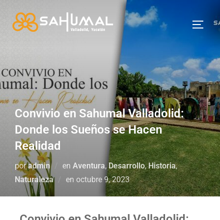
Convivio en Sahumal Valladolid:
Donde los Sueños se Hacen
Realidad
por
admin
en
Aventura
,
Desarrollo
,
Historia
,
Naturaleza
en
octubre 9, 2023
Convivio en Sahumal Valladolid: