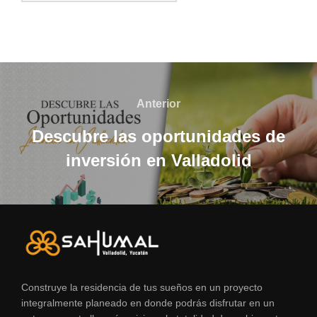
Navegación
de
Anterior
Anterior
entradas
Descubre las oportunidades de
inversión en Valladolid
Construye la residencia de tus sueños en un proyecto
integralmente planeado en donde podrás disfrutar en un