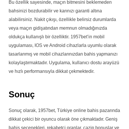
Bu özellik sayesinde, maçın bitmesini beklemeden
bahsinizi bozdurabilir ve karınızı garanti altına
alabilirsiniz. Nakit çıkışı, özellikle belirsiz durumlarda
veya maçın gidişatından memnun olmadığınızda
oldukça kullanışlı bir özelliktir. 1957bet’in mobil
uygulaması, IOS ve Android cihazlarla uyumlu olarak
tasarlanmış ve mobil cihazlarınızdan bahis yapmanızı
kolaylaştırmaktadır. Uygulama, kullanıcı dostu arayüzü
ve hızlı performansıyla dikkat çekmektedir.
Sonuç
Sonuç olarak, 1957bet, Türkiye online bahis pazarında
dikkat çekici bir oyuncu olarak öne çıkmaktadır. Geniş
bahis seçenekleri, rekabetçi oranlar, cazip bonuslar ve