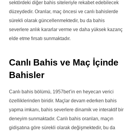
sektördeki diğer bahis siteleriyle rekabet edebilecek
düzeydedir. Oranlar, maç öncesi ve canlı bahislerde
sürekli olarak güncellenmektedir, bu da bahis
severlere anlık kararlar verme ve daha yüksek kazanç
elde etme fırsatı sunmaktadır.
Canlı Bahis ve Maç İçinde
Bahisler
Canlı bahis bölümü, 1957bet’in en heyecan verici
özelliklerinden biridir. Maçlar devam ederken bahis
yapma imkanı, bahis severlere dinamik ve interaktif bir
deneyim sunmaktadır. Canlı bahis oranları, maçın
gidişatına göre sürekli olarak değişmektedir, bu da