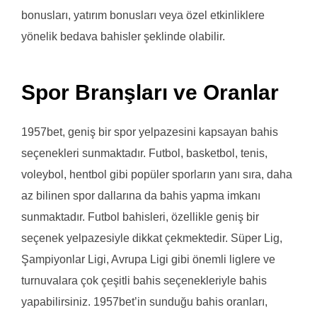
bonusları, yatırım bonusları veya özel etkinliklere
yönelik bedava bahisler şeklinde olabilir.
Spor Branşları ve Oranlar
1957bet, geniş bir spor yelpazesini kapsayan bahis
seçenekleri sunmaktadır. Futbol, basketbol, tenis,
voleybol, hentbol gibi popüler sporların yanı sıra, daha
az bilinen spor dallarına da bahis yapma imkanı
sunmaktadır. Futbol bahisleri, özellikle geniş bir
seçenek yelpazesiyle dikkat çekmektedir. Süper Lig,
Şampiyonlar Ligi, Avrupa Ligi gibi önemli liglere ve
turnuvalara çok çeşitli bahis seçenekleriyle bahis
yapabilirsiniz. 1957bet’in sunduğu bahis oranları,