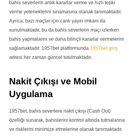
bahis severlerin anlık kararlar verme ve hızlı tepki
verme yeteneklerini sınamasına olanak tanımaktadır.
Ayrıca, bazı maçlar için canlı yayın imkanı da
sunulmaktadır, bu da bahis severlerin maçı izlerken
bahis yapmalarını ve daha bilinçli kararlar vermelerini
sağlamaktadır. 1957bet platformunda
1957bet giriş
adresi her zaman güncel tutulmaktadır.
Nakit Çıkışı ve Mobil
Uygulama
1957bet, bahis severlere nakit çıkışı (Cash Out)
özelliği sunarak, bahislerini kontrol altında tutmalarına
ve risklerini minimize etmelerine olanak tanımaktadır.