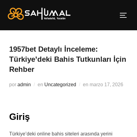
Saltar
al
ALTE
contenido
1957bet Detaylı İnceleme:
Türkiye’deki Bahis Tutkunları İçin
Rehber
Publicado
por
admin
en
Uncategorized
en
marzo 17, 2026
el
Giriş
Türkiye’deki online bahis siteleri arasında yerini