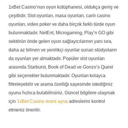
1xBet Casino’nun oyun kütüphanesi, oldukça geniş ve
çeşitlidir. Slot oyunları, masa oyunları, canlı casino
oyunları, video poker ve daha birçok farklı türde oyun
bulunmaktadır. NetEnt, Microgaming, Play’n GO gibi
sektörün önde gelen oyun sağlayıcılarının yanı sıra,
daha az bilinen ve yenilikçi oyunlar sunan stüdyoların
da oyunları yer almaktadır. Popüler slot oyunları
arasında Starburst, Book of Dead ve Gonzo’s Quest
gibi seçenekler bulunmaktadır. Oyunları kolayca
filtreleyebilir ve arama özelliği sayesinde istediğiniz
oyunu hızlıca bulabilirsiniz. Güncel bilgilere ulaşmak
için
1xBet Casino resmi ayna
adreslerini kontrol
etmeniz önerilir.