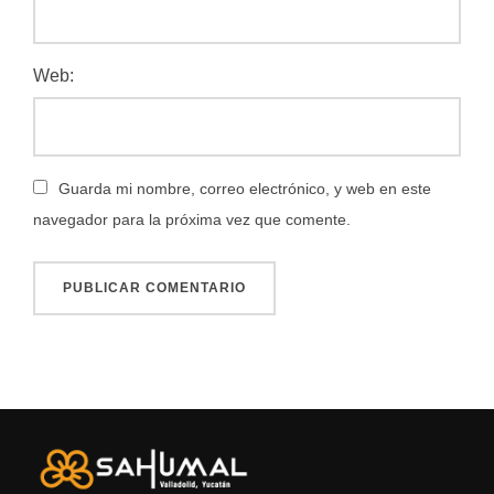
Web:
Guarda mi nombre, correo electrónico, y web en este
navegador para la próxima vez que comente.