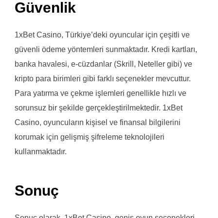
Güvenlik
1xBet Casino, Türkiye’deki oyuncular için çeşitli ve
güvenli ödeme yöntemleri sunmaktadır. Kredi kartları,
banka havalesi, e-cüzdanlar (Skrill, Neteller gibi) ve
kripto para birimleri gibi farklı seçenekler mevcuttur.
Para yatırma ve çekme işlemleri genellikle hızlı ve
sorunsuz bir şekilde gerçekleştirilmektedir. 1xBet
Casino, oyuncuların kişisel ve finansal bilgilerini
korumak için gelişmiş şifreleme teknolojileri
kullanmaktadır.
Sonuç
Sonuç olarak, 1xBet Casino, geniş oyun seçenekleri,