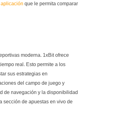
 aplicación
que le permita comparar
eportivas moderna. 1xBit ofrece
iempo real. Esto permite a los
tar sus estrategias en
izaciones del campo de juego y
ad de navegación y la disponibilidad
la sección de apuestas en vivo de