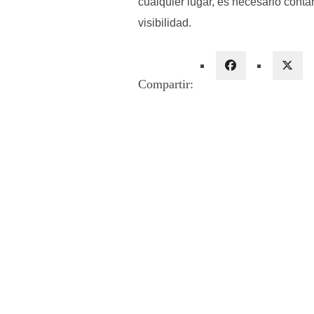
cualquier lugar, es necesario cont
visibilidad.
Compartir: