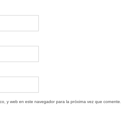
co, y web en este navegador para la próxima vez que comente.