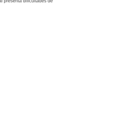
pal presenta dificultades de