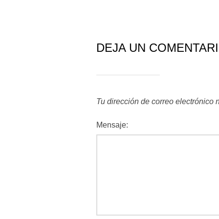
DEJA UN COMENTAR
Tu dirección de correo electrónico 
Mensaje: