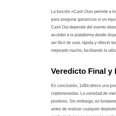
La función «Cash Out» permite a los
para asegurar ganancias si un equi
Cash Out depende del evento deporti
acceder a la plataforma desde disp
ser fácil de usar, rápida y ofrecer 
mejorado mucho, facilitando la util
Veredicto Final 
En conclusión, 1xBit ofrece una pro
criptomonedas. La variedad de merc
positivos. Sin embargo, es fundamen
antes de realizar cualquier depósit