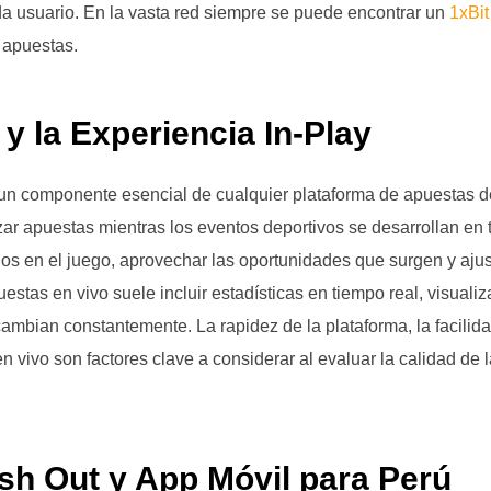
da usuario. En la vasta red siempre se puede encontrar un
1xBit
 apuestas.
y la Experiencia In-Play
un componente esencial de cualquier plataforma de apuestas d
ar apuestas mientras los eventos deportivos se desarrollan en t
os en el juego, aprovechar las oportunidades que surgen y ajus
stas en vivo suele incluir estadísticas en tiempo real, visual
ambian constantemente. La rapidez de la plataforma, la facilid
vivo son factores clave a considerar al evaluar la calidad de 
sh Out y App Móvil para Perú