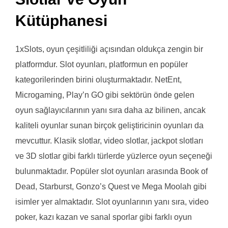
Kütüphanesi
1xSlots, oyun çeşitliliği açısından oldukça zengin bir
platformdur. Slot oyunları, platformun en popüler
kategorilerinden birini oluşturmaktadır. NetEnt,
Microgaming, Play’n GO gibi sektörün önde gelen
oyun sağlayıcılarının yanı sıra daha az bilinen, ancak
kaliteli oyunlar sunan birçok geliştiricinin oyunları da
mevcuttur. Klasik slotlar, video slotlar, jackpot slotları
ve 3D slotlar gibi farklı türlerde yüzlerce oyun seçeneği
bulunmaktadır. Popüler slot oyunları arasında Book of
Dead, Starburst, Gonzo’s Quest ve Mega Moolah gibi
isimler yer almaktadır. Slot oyunlarının yanı sıra, video
poker, kazı kazan ve sanal sporlar gibi farklı oyun