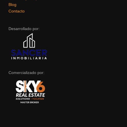
Blog
Contacto
Desarrollado por:
Comercializado por: