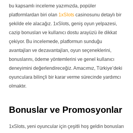
bu kapsamlı inceleme yazımızda, popüler
platformlardan biri olan
1xSlots
casinosunu detaylı bir
şekilde ele alacağız. 1xSlots, geniş oyun yelpazesi,
cazip bonusları ve kullanıcı dostu arayüzü ile dikkat
çekiyor. Bu incelemede, platformun sunduğu
avantajları ve dezavantajları, oyun seçeneklerini,
bonuslarını, ödeme yöntemlerini ve genel kullanıcı
deneyimini değerlendireceğiz. Amacımız, Türkiye’deki
oyunculara bilinçli bir karar verme sürecinde yardımcı
olmaktır.
Bonuslar ve Promosyonlar
1xSlots, yeni oyuncular için çeşitli hoş geldin bonusları