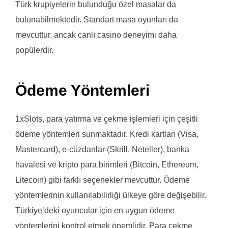
Türk krupiyelerin bulunduğu özel masalar da
bulunabilmektedir. Standart masa oyunları da
mevcuttur, ancak canlı casino deneyimi daha
popülerdir.
Ödeme Yöntemleri
1xSlots, para yatırma ve çekme işlemleri için çeşitli
ödeme yöntemleri sunmaktadır. Kredi kartları (Visa,
Mastercard), e-cüzdanlar (Skrill, Neteller), banka
havalesi ve kripto para birimleri (Bitcoin, Ethereum,
Litecoin) gibi farklı seçenekler mevcuttur. Ödeme
yöntemlerinin kullanılabilirliği ülkeye göre değişebilir.
Türkiye’deki oyuncular için en uygun ödeme
yöntemlerini kontrol etmek önemlidir. Para çekme