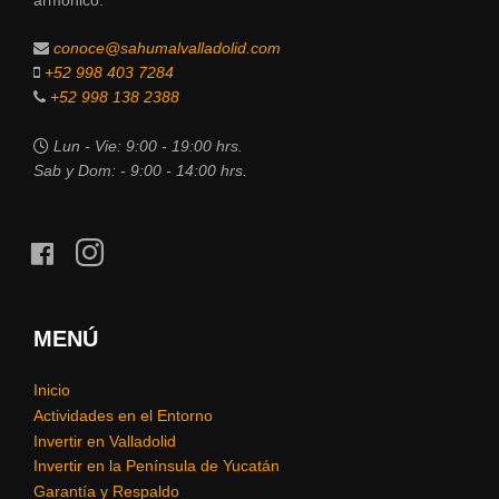
armónico.
conoce@sahumalvalladolid.com
+52 998 403 7284
+52 998 138 2388
Lun - Vie: 9:00 - 19:00 hrs.
Sab y Dom: - 9:00 - 14:00 hrs.
facebook
instagram
MENÚ
Inicio
Actividades en el Entorno
Invertir en Valladolid
Invertir en la Península de Yucatán
Garantía y Respaldo