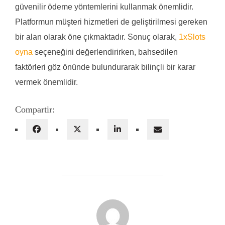
güvenilir ödeme yöntemlerini kullanmak önemlidir.
Platformun müşteri hizmetleri de geliştirilmesi gereken
bir alan olarak öne çıkmaktadır. Sonuç olarak,
1xSlots
oyna
seçeneğini değerlendirirken, bahsedilen
faktörleri göz önünde bulundurarak bilinçli bir karar
vermek önemlidir.
Compartir:
AUTOR DE LA ENTRADA