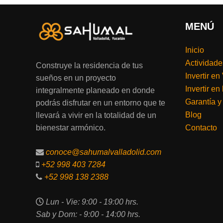
MENÚ
Inicio
Actividade
Construye la residencia de tus
Invertir en
sueños en un proyecto
Invertir e
integralmente planeado en donde
Garantía 
podrás disfrutar en un entorno que te
Blog
llevará a vivir en la totalidad de un
Contacto
bienestar armónico.
conoce@sahumalvalladolid.com
+52 998 403 7284
+52 998 138 2388
Lun - Vie: 9:00 - 19:00 hrs.
Sab y Dom: - 9:00 - 14:00 hrs.