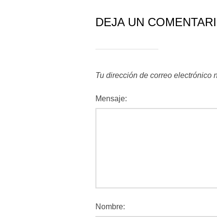
DEJA UN COMENTAR
Tu dirección de correo electrónico 
Mensaje:
Nombre: