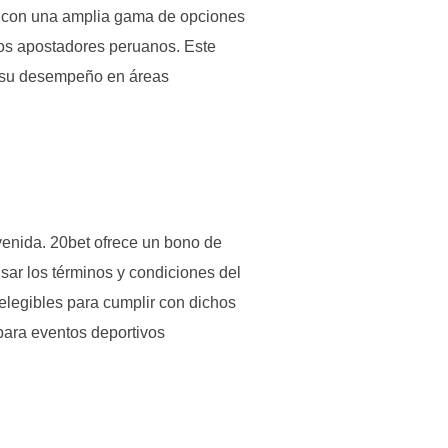
 y con una amplia gama de opciones
os apostadores peruanos. Este
do su desempeño en áreas
venida. 20bet ofrece un bono de
isar los términos y condiciones del
 elegibles para cumplir con dichos
para eventos deportivos