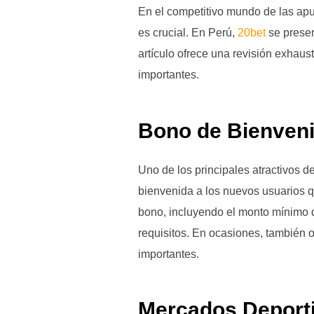
En el competitivo mundo de las apu
es crucial. En Perú,
20bet
se presen
artículo ofrece una revisión exhau
importantes.
Bono de Bienveni
Uno de los principales atractivos 
bienvenida a los nuevos usuarios qu
bono, incluyendo el monto mínimo de
requisitos. En ocasiones, también 
importantes.
Mercados Deport