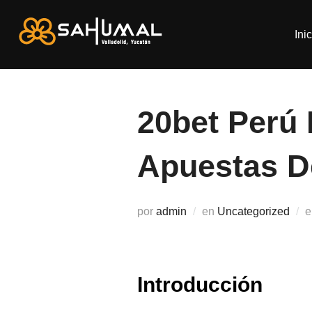
Saltar
al
Ini
contenido
20bet Perú 
Apuestas D
por
admin
en
Uncategorized
Introducción