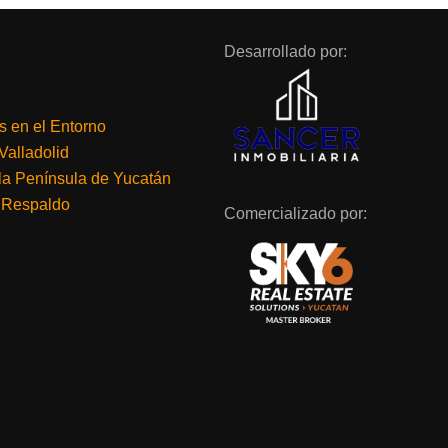
Desarrollado por:
s en el Entorno
 Valladolid
n la Península de Yucatán
y Respaldo
Comercializado por: