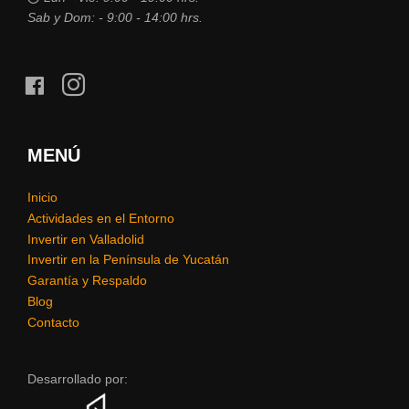
Sab y Dom: - 9:00 - 14:00 hrs.
facebook
instagram
MENÚ
Inicio
Actividades en el Entorno
Invertir en Valladolid
Invertir en la Península de Yucatán
Garantía y Respaldo
Blog
Contacto
Desarrollado por: