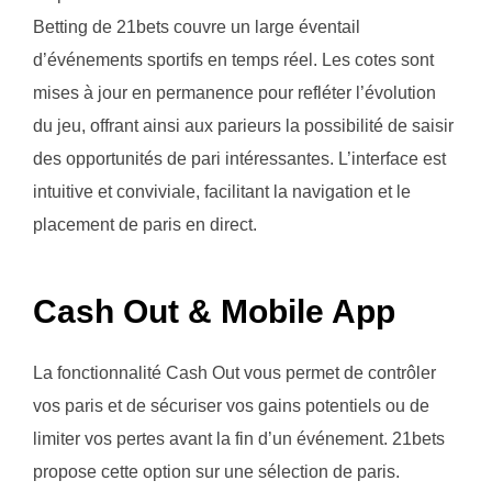
Betting de 21bets couvre un large éventail
d’événements sportifs en temps réel. Les cotes sont
mises à jour en permanence pour refléter l’évolution
du jeu, offrant ainsi aux parieurs la possibilité de saisir
des opportunités de pari intéressantes. L’interface est
intuitive et conviviale, facilitant la navigation et le
placement de paris en direct.
Cash Out & Mobile App
La fonctionnalité Cash Out vous permet de contrôler
vos paris et de sécuriser vos gains potentiels ou de
limiter vos pertes avant la fin d’un événement. 21bets
propose cette option sur une sélection de paris.