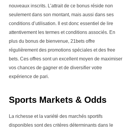
nouveaux inscrits. L’attrait de ce bonus réside non
seulement dans son montant, mais aussi dans ses
conditions d’utilisation. Il est donc essentiel de lire
attentivement les termes et conditions associés. En
plus du bonus de bienvenue, 21bets offre
régulièrement des promotions spéciales et des free
bets. Ces offres sont un excellent moyen de maximiser
vos chances de gagner et de diversifier votre
expérience de pari.
Sports Markets & Odds
La richesse et la variété des marchés sportifs
disponibles sont des critères déterminants dans le