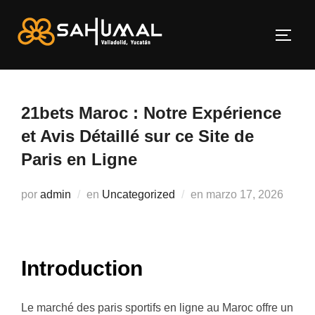
Saltar
al
ALTE
contenido
21bets Maroc : Notre Expérience
et Avis Détaillé sur ce Site de
Paris en Ligne
Publicado
por
admin
en
Uncategorized
en
marzo 17, 2026
el
Introduction
Le marché des paris sportifs en ligne au Maroc offre un