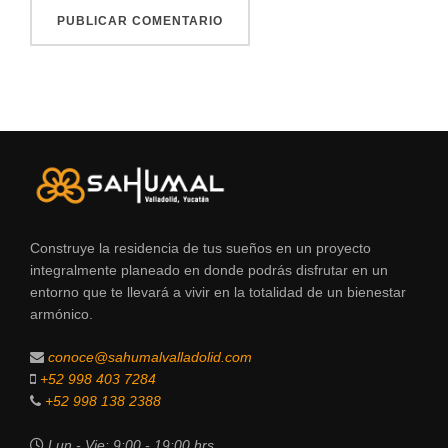
Construye la residencia de tus sueños en un proyecto
integralmente planeado en donde podrás disfrutar en un
entorno que te llevará a vivir en la totalidad de un bienestar
armónico.
conoce@sahumalvalladolid.com
+52 998 403 7284
+52 998 138 2388
Lun - Vie: 9:00 - 19:00 hrs.