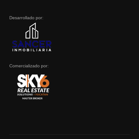
Desarrollado por:
Comercializado por: