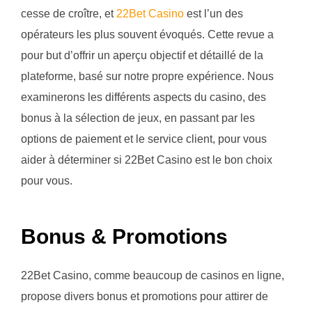
cesse de croître, et
22Bet Casino
est l’un des
opérateurs les plus souvent évoqués. Cette revue a
pour but d’offrir un aperçu objectif et détaillé de la
plateforme, basé sur notre propre expérience. Nous
examinerons les différents aspects du casino, des
bonus à la sélection de jeux, en passant par les
options de paiement et le service client, pour vous
aider à déterminer si 22Bet Casino est le bon choix
pour vous.
Bonus & Promotions
22Bet Casino, comme beaucoup de casinos en ligne,
propose divers bonus et promotions pour attirer de