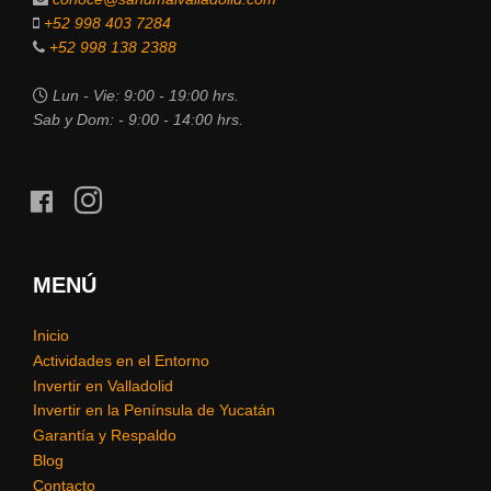
+52 998 403 7284
+52 998 138 2388
Lun - Vie: 9:00 - 19:00 hrs.
Sab y Dom: - 9:00 - 14:00 hrs.
facebook
instagram
MENÚ
Inicio
Actividades en el Entorno
Invertir en Valladolid
Invertir en la Península de Yucatán
Garantía y Respaldo
Blog
Contacto