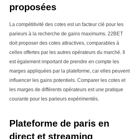
proposées
La compétitivité des cotes est un facteur clé pour les
parieurs à la recherche de gains maximums. 22BET
doit proposer des cotes attractives, comparables à
celles offertes par les autres opérateurs du marché. Il
est également important de prendre en compte les
marges appliquées par la plateforme, car elles peuvent
influencer les gains potentiels. Comparer les cotes et
les marges de différents opérateurs est une pratique
courante pour les parieurs expérimentés.
Plateforme de paris en
direct et streaming