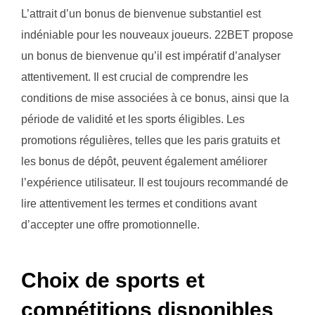
L’attrait d’un bonus de bienvenue substantiel est
indéniable pour les nouveaux joueurs. 22BET propose
un bonus de bienvenue qu’il est impératif d’analyser
attentivement. Il est crucial de comprendre les
conditions de mise associées à ce bonus, ainsi que la
période de validité et les sports éligibles. Les
promotions régulières, telles que les paris gratuits et
les bonus de dépôt, peuvent également améliorer
l’expérience utilisateur. Il est toujours recommandé de
lire attentivement les termes et conditions avant
d’accepter une offre promotionnelle.
Choix de sports et
compétitions disponibles