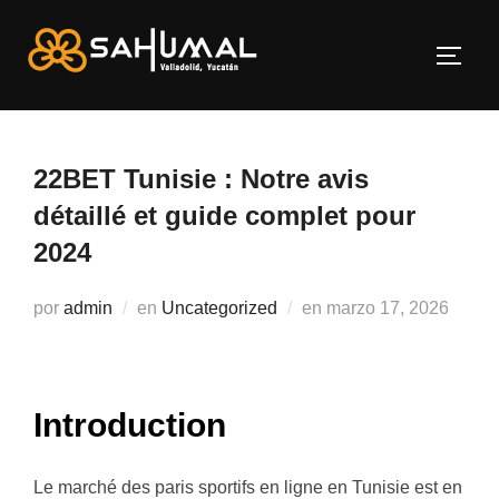
Saltar
al
ALTE
contenido
22BET Tunisie : Notre avis
détaillé et guide complet pour
2024
Publicado
por
admin
en
Uncategorized
en
marzo 17, 2026
el
Introduction
Le marché des paris sportifs en ligne en Tunisie est en