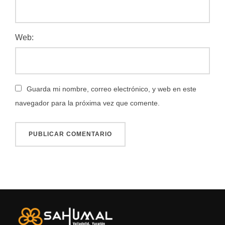
Web:
Guarda mi nombre, correo electrónico, y web en este
navegador para la próxima vez que comente.