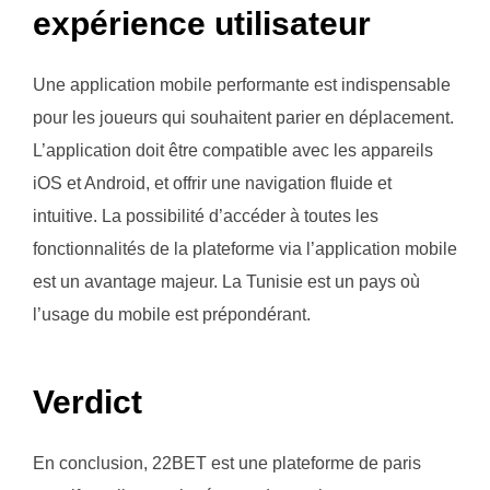
expérience utilisateur
Une application mobile performante est indispensable
pour les joueurs qui souhaitent parier en déplacement.
L’application doit être compatible avec les appareils
iOS et Android, et offrir une navigation fluide et
intuitive. La possibilité d’accéder à toutes les
fonctionnalités de la plateforme via l’application mobile
est un avantage majeur. La Tunisie est un pays où
l’usage du mobile est prépondérant.
Verdict
En conclusion, 22BET est une plateforme de paris