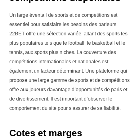
Un large éventail de sports et de compétitions est
essentiel pour satisfaire les besoins des parieurs.
22BET offre une sélection variée, allant des sports les
plus populaires tels que le football, le basketball et le
tennis, aux sports plus niches. La couverture des
compétitions internationales et nationales est
également un facteur déterminant. Une plateforme qui
propose une large gamme de sports et de compétitions
offre aux joueurs davantage d’opportunités de paris et
de divertissement. Il est important d’observer le
comportement du site pour s’assurer de sa fiabilité.
Cotes et marges