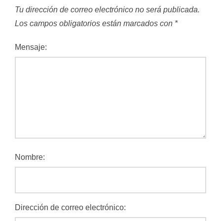
Tu dirección de correo electrónico no será publicada.
Los campos obligatorios están marcados con
*
Mensaje:
Nombre:
Dirección de correo electrónico: