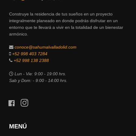
Construye la residencia de tus sueños en un proyecto
integralmente planeado en donde podrás disfrutar en un
entorno que te llevará a vivir en la totalidad de un bienestar
armónico.
conoce@sahumalvalladolid.com
+52 998 403 7284
+52 998 138 2388
Lun - Vie: 9:00 - 19:00 hrs.
Sab y Dom: - 9:00 - 14:00 hrs.
facebook
instagram
MENÚ