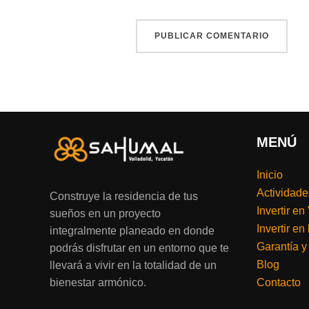
MENÚ
Inicio
Actividade
Construye la residencia de tus
Invertir en
sueños en un proyecto
Invertir e
integralmente planeado en donde
Garantía 
podrás disfrutar en un entorno que te
Blog
llevará a vivir en la totalidad de un
Contacto
bienestar armónico.