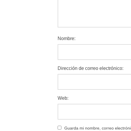
Nombre:
Dirección de correo electrónico:
Web:
Guarda mi nombre, correo electróni