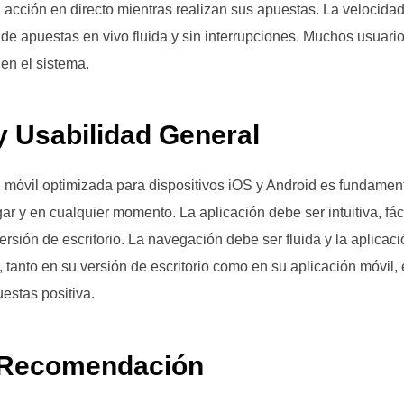
a acción en directo mientras realizan sus apuestas. La velocidad 
 de apuestas en vivo fluida y sin interrupciones. Muchos usua
en el sistema.
y Usabilidad General
n móvil optimizada para dispositivos iOS y Android es fundamen
r y en cualquier momento. La aplicación debe ser intuitiva, fáci
ersión de escritorio. La navegación debe ser fluida y la aplicaci
 tanto en su versión de escritorio como en su aplicación móvil, 
estas positiva.
y Recomendación