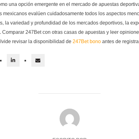
mo una opción emergente en el mercado de apuestas deportiva
rios mexicanos evalúen cuidadosamente todos los aspectos menc
, la variedad y profundidad de los mercados deportivos, la expe
a. Comparar 247Bet con otras casas de apuestas y leer opinion
vide revisar la disponibilidad de
247Bet bono
antes de registra
AUTOR DE LA ENTRADA