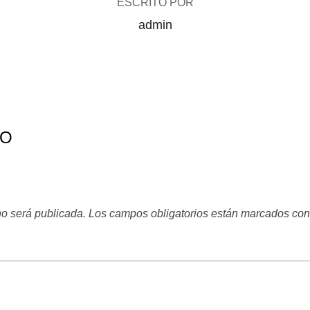
ESCRITO POR
admin
IO
no será publicada.
Los campos obligatorios están marcados co