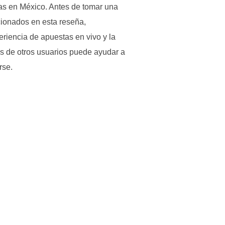
s en México. Antes de tomar una
ionados en esta reseña,
riencia de apuestas en vivo y la
es de otros usuarios puede ayudar a
rse.