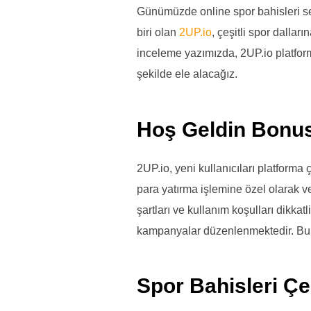
Günümüzde online spor bahisleri sek
biri olan
2UP.io
, çeşitli spor dalla
inceleme yazımızda, 2UP.io platform
şekilde ele alacağız.
Hoş Geldin Bonu
2UP.io, yeni kullanıcıları platforma
para yatırma işlemine özel olarak v
şartları ve kullanım koşulları dikkat
kampanyalar düzenlenmektedir. Bu k
Spor Bahisleri Çeş