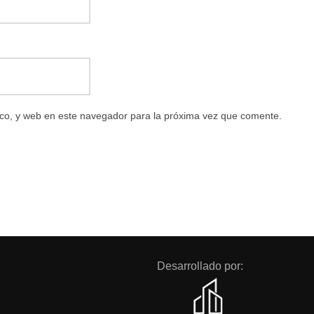
co, y web en este navegador para la próxima vez que comente.
Desarrollado por: