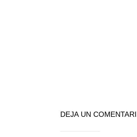
DEJA UN COMENTAR