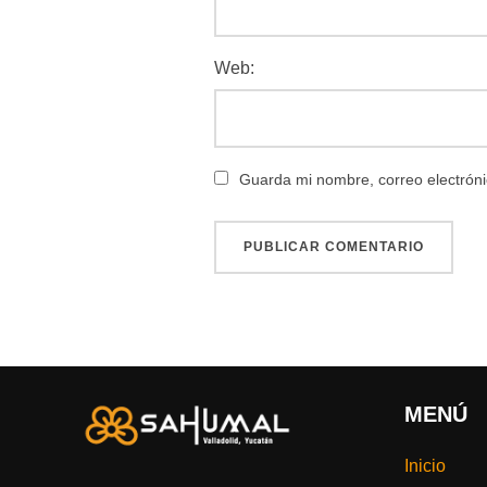
Web:
Guarda mi nombre, correo electróni
MENÚ
Inicio