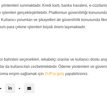
e yöntemleri sunmaktadır. Kredi kartı, banka havalesi, e-cüzdanlar
şlemleri gerçekleştirilebilir. Platformun güvenilirliği konusunda 
ullanıcı yorumları ve şikayetleri de güvenilirlik konusunda fikir 
hızlı para çekme işlemleri büyük önem taşımaktadır.
or bahisleri seçenekleri, rekabetçi oranlar ve kullanıcı dostu ara
r da kullanıcıları cezbetmektedir. Ödeme yöntemleri ve güvenili
tforma erişim sağlamak için
2UP.io giriş
yapabilirsiniz.