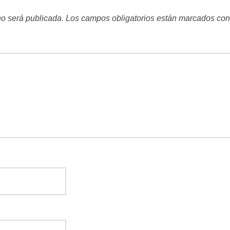
no será publicada.
Los campos obligatorios están marcados co