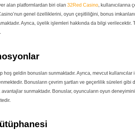
er alan platformlardan biri olan
32Red Casino
, kullanıcılarına 
ino’nun genel özelliklerini, oyun çeşitliliğini, bonus imkanları
tadır. Ayrıca, üyelik işlemleri hakkında da bilgi verilecektir. T
.
mosyonlar
 hoş geldin bonusları sunmaktadır. Ayrıca, mevcut kullanıcılar iç
ektedir. Bonusların çevrim şartları ve geçerlilik süreleri gibi 
vantajlar sunmaktadır. Bonuslar, oyuncuların oyun deneyimini ze
edir.
Kütüphanesi