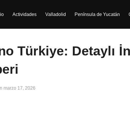
cio
Actividades
Valladolid
Península de Yucatán
o Türkiye: Detaylı İ
eri
Publicado
en
marzo 17, 2026
el