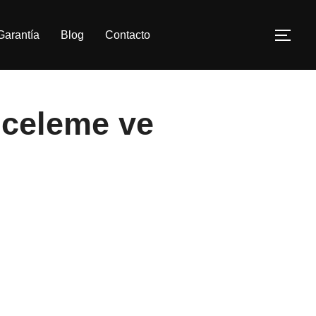
Garantía
Blog
Contacto
ALT
nceleme ve