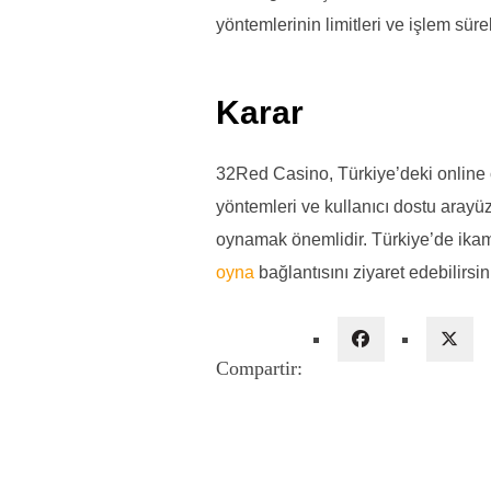
yöntemlerinin limitleri ve işlem süre
Karar
32Red Casino, Türkiye’deki online c
yöntemleri ve kullanıcı dostu arayü
oynamak önemlidir. Türkiye’de ikame
oyna
bağlantısını ziyaret edebilirsin
Compartir: