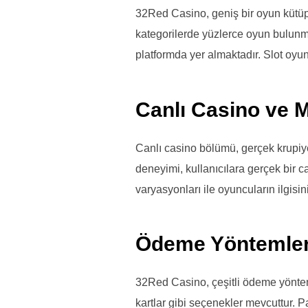
32Red Casino, geniş bir oyun kütüpha
kategorilerde yüzlerce oyun bulunm
platformda yer almaktadır. Slot oyu
Canlı Casino ve 
Canlı casino bölümü, gerçek krupiye
deneyimi, kullanıcılara gerçek bir 
varyasyonları ile oyuncuların ilgisi
Ödeme Yöntemler
32Red Casino, çeşitli ödeme yönteml
kartlar gibi seçenekler mevcuttur. P