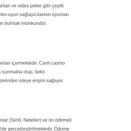
ları ve video poker gibi çeşitli
en oyun sağlayıcılarının oyunları
 oyun bulmak mümkündür.
nları içermektedir. Canlı casino
 sunmakta olup, farklı
zerinden siteye erişim sağlıyor.
lar (Skrill, Neteller) ve ön ödemeli
kilde gerçekleştirilmektedir. Ödeme