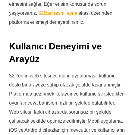
etmesini sağlar. Eğer erişim konusunda sorun
yaşıyorsanız,
32Red resmi ayna
sitesi üzerinden
platforma erişmeyi deneyebilirsiniz.
Kullanıcı Deneyimi ve
Arayüz
32Red’in web sitesi ve mobil uygulaması, kullanıcı
dostu bir arayüze sahip olacak şekilde tasarlanmıştır.
Platformda gezinmek kolaydır ve kullanıcılar istedikleri
oyunları veya bahisleri hızlı bir şekilde bulabilirler.
Web sitesi, farklı cihazlarda sorunsuz bir şekilde
çalışacak şekilde optimize edilmiştir. Mobil uygulama,
iOS ve Android cihazlar için mevcuttur ve kullanıcıların