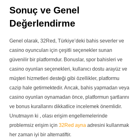
Sonuç ve Genel
Değerlendirme
Genel olarak, 32Red, Türkiye’deki bahis severler ve
casino oyuncuları için çeşitli seçenekler sunan
güvenilir bir platformdur. Bonuslar, spor bahisleri ve
casino oyunları seçenekleri, kullanıcı dostu arayüz ve
müşteri hizmetleri desteği gibi özellikler, platformu
cazip hale getirmektedir. Ancak, bahis yapmadan veya
casino oyunları oynamadan önce, platformun şartlarını
ve bonus kurallarını dikkatlice incelemek önemlidir.
Unutmayın ki , olası erişim engellemelerinde
problemsiz erişim için
32Red ayna
adresini kullanmak
her zaman iyi bir alternatiftir.