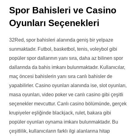
Spor Bahisleri ve Casino
Oyunları Seçenekleri
32Red, spor bahisleri alanında geniş bir yelpaze
sunmaktadır. Futbol, basketbol, tenis, voleybol gibi
popüler spor dallarının yanı sıra, daha az bilinen spor
dallarında da bahis imkanı bulunmaktadır. Kullanıcılar,
maç öncesi bahislerin yanı sıra canlı bahisler de
yapabilirler. Casino oyunları alanında ise, slot oyunları,
masa oyunları, video poker ve canlı casino gibi çeşitli
seçenekler mevcuttur. Canlı casino bölümünde, gerçek
krupiyeler eşliğinde blackjack, rulet, bakara gibi
popüler oyunları oynama imkanı bulunmaktadır. Bu
çeşitlilik, kullanıcıların farklı ilgi alanlarına hitap