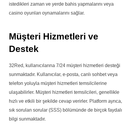
istedikleri zaman ve yerde bahis yapmalarını veya
casino oyunları oynamalarını sağlar.
Müşteri Hizmetleri ve
Destek
32Red, kullanıcılarına 7/24 müşteri hizmetleri desteği
sunmaktadır. Kullanıcılar, e-posta, canlı sohbet veya
telefon yoluyla müşteri hizmetleri temsilcilerine
ulaşabilirler. Müşteri hizmetleri temsilcileri, genellikle
hızlı ve etkili bir şekilde cevap verirler. Platform ayrıca,
sık sorulan sorular (SSS) bölümünde de birçok faydalı
bilgi sunmaktadır.