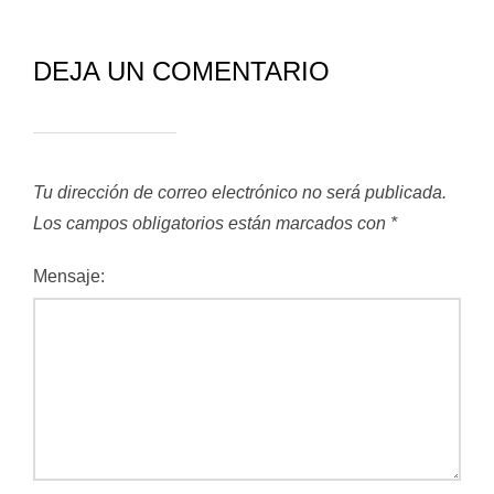
DEJA UN COMENTARIO
Tu dirección de correo electrónico no será publicada.
Los campos obligatorios están marcados con
*
Mensaje: