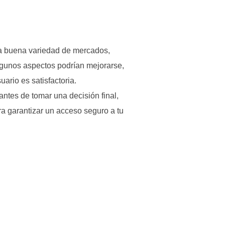
na buena variedad de mercados,
 algunos aspectos podrían mejorarse,
ario es satisfactoria.
tes de tomar una decisión final,
a garantizar un acceso seguro a tu