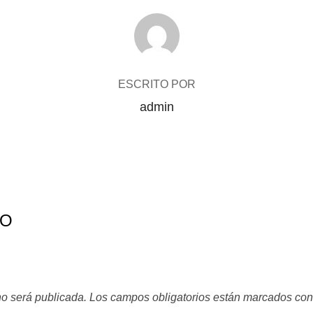
AUTOR DE LA ENTRADA
ESCRITO POR
admin
IO
no será publicada.
Los campos obligatorios están marcados co