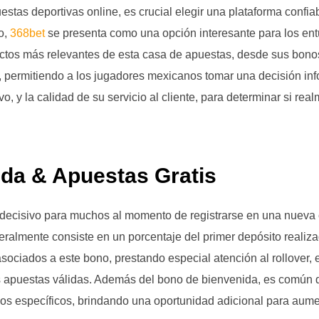
stas deportivas online, es crucial elegir una plataforma confia
o,
368bet
se presenta como una opción interesante para los entu
ctos más relevantes de esta casa de apuestas, desde sus bono
 permitiendo a los jugadores mexicanos tomar una decisión inf
o, y la calidad de su servicio al cliente, para determinar si re
da & Apuestas Gratis
 decisivo para muchos al momento de registrarse en una nueva
eralmente consiste en un porcentaje del primer depósito realiz
sociados a este bono, prestando especial atención al rollover, e
s apuestas válidas. Además del bono de bienvenida, es común
vos específicos, brindando una oportunidad adicional para aume