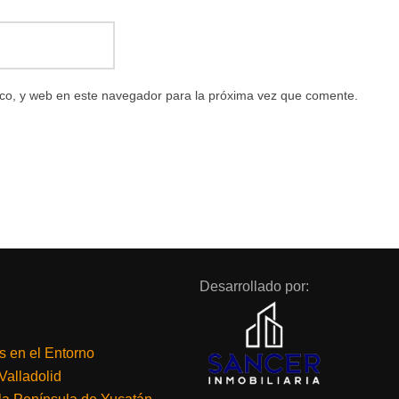
co, y web en este navegador para la próxima vez que comente.
Desarrollado por:
s en el Entorno
 Valladolid