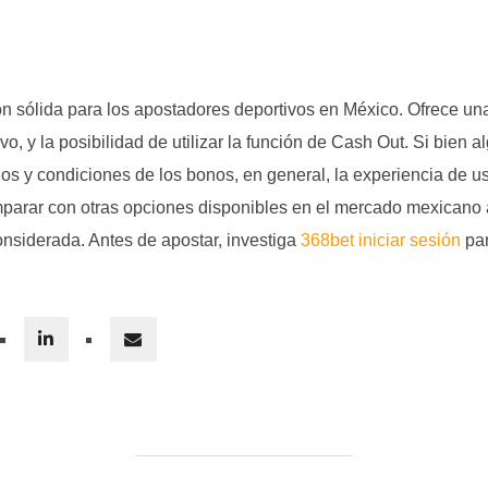
n sólida para los apostadores deportivos en México. Ofrece u
vo, y la posibilidad de utilizar la función de Cash Out. Si bien
os y condiciones de los bonos, en general, la experiencia de usu
rar con otras opciones disponibles en el mercado mexicano an
nsiderada. Antes de apostar, investiga
368bet iniciar sesión
par