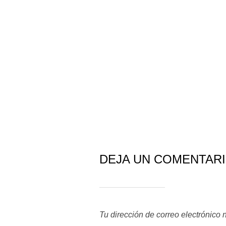
DEJA UN COMENTAR
Tu dirección de correo electrónico 