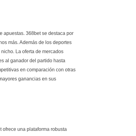
de apuestas. 368bet se destaca por
uchos más. Además de los deportes
nicho. La oferta de mercados
s al ganador del partido hasta
petitivas en comparación con otras
r mayores ganancias en sus
t ofrece una plataforma robusta