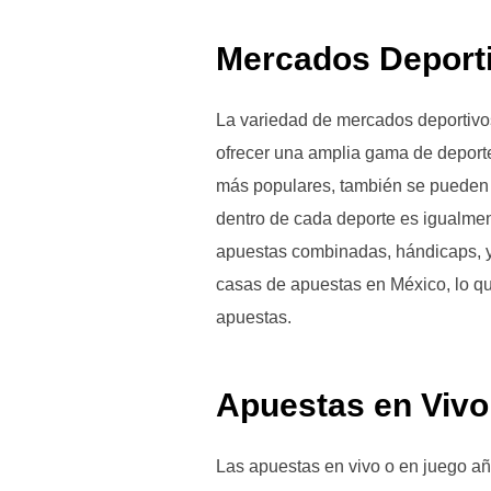
Mercados Deport
La variedad de mercados deportivos
ofrecer una amplia gama de deporte
más populares, también se pueden 
dentro de cada deporte es igualmen
apuestas combinadas, hándicaps, y
casas de apuestas en México, lo qu
apuestas.
Apuestas en Vivo
Las apuestas en vivo o en juego añ