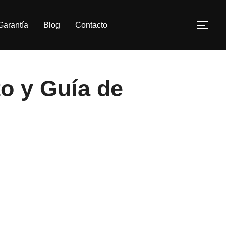
Garantía
Blog
Contacto
ALT
o y Guía de