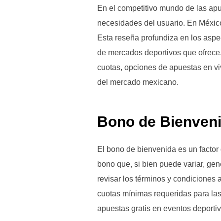
En el competitivo mundo de las apue
necesidades del usuario. En Méxic
Esta reseña profundiza en los aspe
de mercados deportivos que ofrece,
cuotas, opciones de apuestas en viv
del mercado mexicano.
Bono de Bienveni
El bono de bienvenida es un factor
bono que, si bien puede variar, gen
revisar los términos y condiciones a
cuotas mínimas requeridas para la
apuestas gratis en eventos deporti