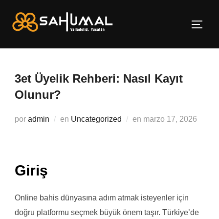
Saltar
al
ALTE
contenido
3et Üyelik Rehberi: Nasıl Kayıt
Olunur?
Publicado
por
admin
en
Uncategorized
en
marzo 17, 2026
el
Giriş
Online bahis dünyasına adım atmak isteyenler için
doğru platformu seçmek büyük önem taşır. Türkiye’de