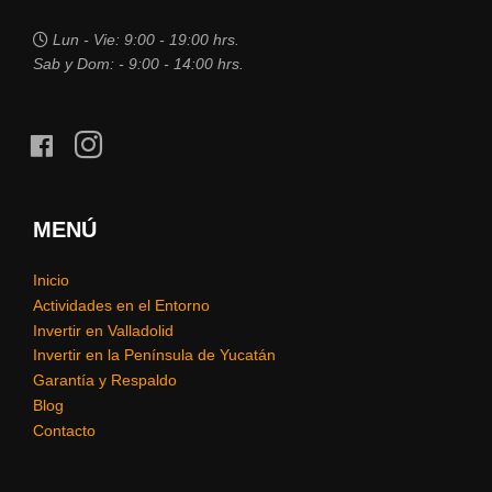
Lun - Vie: 9:00 - 19:00 hrs.
Sab y Dom: - 9:00 - 14:00 hrs.
facebook
instagram
MENÚ
Inicio
Actividades en el Entorno
Invertir en Valladolid
Invertir en la Península de Yucatán
Garantía y Respaldo
Blog
Contacto