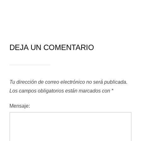
DEJA UN COMENTARIO
Tu dirección de correo electrónico no será publicada.
Los campos obligatorios están marcados con
*
Mensaje: