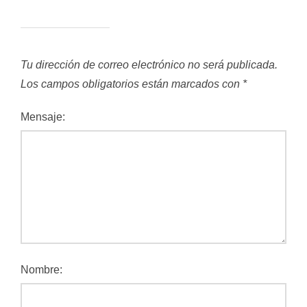
Tu dirección de correo electrónico no será publicada.
Los campos obligatorios están marcados con
*
Mensaje:
Nombre: