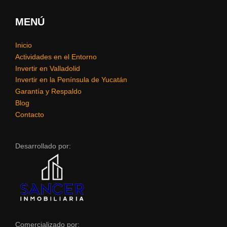
MENÚ
Inicio
Actividades en el Entorno
Invertir en Valladolid
Invertir en la Península de Yucatán
Garantía y Respaldo
Blog
Contacto
Desarrollado por:
Comercializado por: