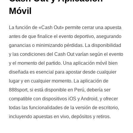
Móvil
La función de «Cash Out» permite cerrar una apuesta
antes de que finalice el evento deportivo, asegurando
ganancias o minimizando pérdidas. La disponibilidad
y las condiciones del Cash Out varían según el evento
y el momento del partido. Una aplicación móvil bien
diseñada es esencial para apostar desde cualquier
lugar y en cualquier momento. La aplicación de
888sport, si está disponible en Perú, debería ser
compatible con dispositivos iOS y Android, y ofrecer
todas las funcionalidades de la versión de escritorio,
incluyendo apuestas en vivo, depósitos y retiros.