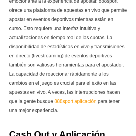
emocionante a la experiencia de apostar. 888sport
ofrece una plataforma de apuestas en vivo que permite
apostar en eventos deportivos mientras están en
curso. Esto requiere una interfaz intuitiva y
actualizaciones en tiempo real de las cuotas. La
disponibilidad de estadísticas en vivo y transmisiones
en directo (livestreaming) de eventos deportivos
también son valiosas herramientas para el apostador.
La capacidad de reaccionar rápidamente a los
cambios en el juego es crucial para el éxito en las
apuestas en vivo. A veces, las interrupciones hacen
que la gente busque
888sport aplicación
para tener
una mejor experiencia.
Cash Out y Aplicación