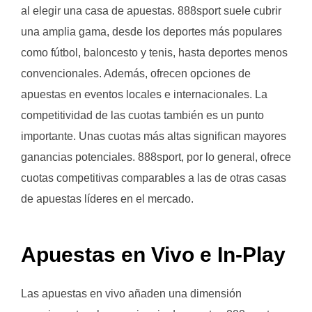
al elegir una casa de apuestas. 888sport suele cubrir
una amplia gama, desde los deportes más populares
como fútbol, baloncesto y tenis, hasta deportes menos
convencionales. Además, ofrecen opciones de
apuestas en eventos locales e internacionales. La
competitividad de las cuotas también es un punto
importante. Unas cuotas más altas significan mayores
ganancias potenciales. 888sport, por lo general, ofrece
cuotas competitivas comparables a las de otras casas
de apuestas líderes en el mercado.
Apuestas en Vivo e In-Play
Las apuestas en vivo añaden una dimensión