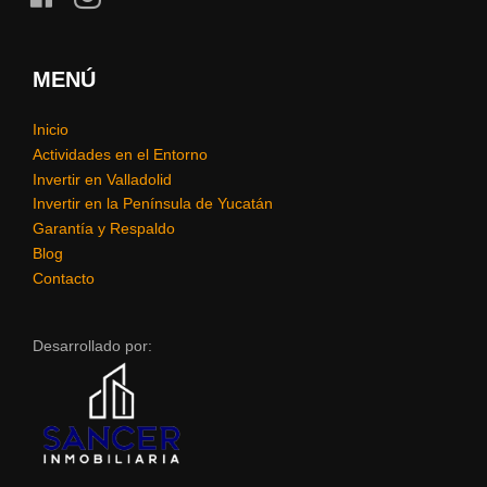
MENÚ
Inicio
Actividades en el Entorno
Invertir en Valladolid
Invertir en la Península de Yucatán
Garantía y Respaldo
Blog
Contacto
Desarrollado por: