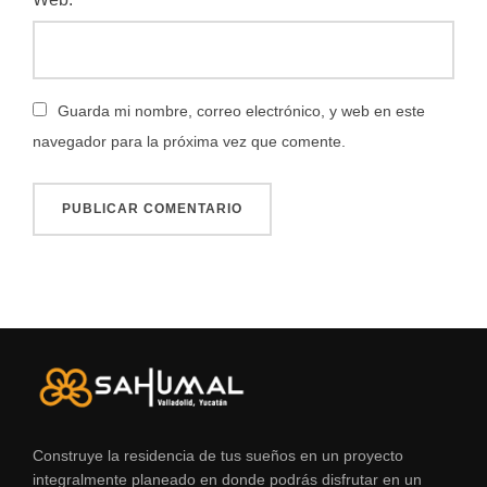
Guarda mi nombre, correo electrónico, y web en este
navegador para la próxima vez que comente.
Construye la residencia de tus sueños en un proyecto
integralmente planeado en donde podrás disfrutar en un