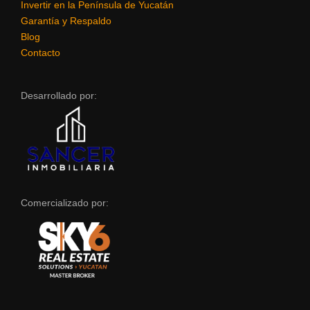
Invertir en la Península de Yucatán
Garantía y Respaldo
Blog
Contacto
Desarrollado por:
Comercializado por: