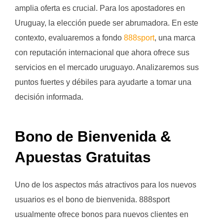
amplia oferta es crucial. Para los apostadores en
Uruguay, la elección puede ser abrumadora. En este
contexto, evaluaremos a fondo
888sport
, una marca
con reputación internacional que ahora ofrece sus
servicios en el mercado uruguayo. Analizaremos sus
puntos fuertes y débiles para ayudarte a tomar una
decisión informada.
Bono de Bienvenida &
Apuestas Gratuitas
Uno de los aspectos más atractivos para los nuevos
usuarios es el bono de bienvenida. 888sport
usualmente ofrece bonos para nuevos clientes en