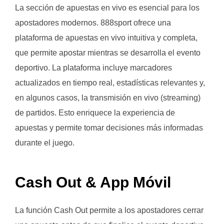
La sección de apuestas en vivo es esencial para los
apostadores modernos. 888sport ofrece una
plataforma de apuestas en vivo intuitiva y completa,
que permite apostar mientras se desarrolla el evento
deportivo. La plataforma incluye marcadores
actualizados en tiempo real, estadísticas relevantes y,
en algunos casos, la transmisión en vivo (streaming)
de partidos. Esto enriquece la experiencia de
apuestas y permite tomar decisiones más informadas
durante el juego.
Cash Out & App Móvil
La función Cash Out permite a los apostadores cerrar