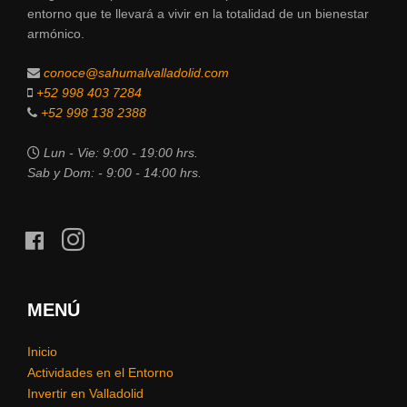
entorno que te llevará a vivir en la totalidad de un bienestar
armónico.
conoce@sahumalvalladolid.com
+52 998 403 7284
+52 998 138 2388
Lun - Vie: 9:00 - 19:00 hrs.
Sab y Dom: - 9:00 - 14:00 hrs.
facebook
instagram
MENÚ
Inicio
Actividades en el Entorno
Invertir en Valladolid