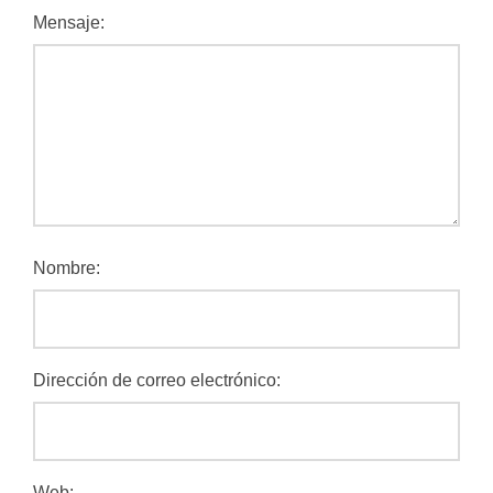
Mensaje:
Nombre:
Dirección de correo electrónico:
Web: