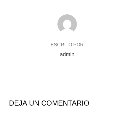
AUTOR DE LA ENTRADA
ESCRITO POR
admin
DEJA UN COMENTARIO