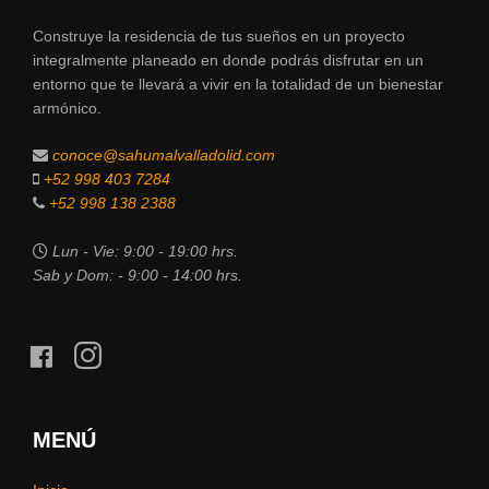
Construye la residencia de tus sueños en un proyecto
integralmente planeado en donde podrás disfrutar en un
entorno que te llevará a vivir en la totalidad de un bienestar
armónico.
conoce@sahumalvalladolid.com
+52 998 403 7284
+52 998 138 2388
Lun - Vie: 9:00 - 19:00 hrs.
Sab y Dom: - 9:00 - 14:00 hrs.
facebook
instagram
MENÚ