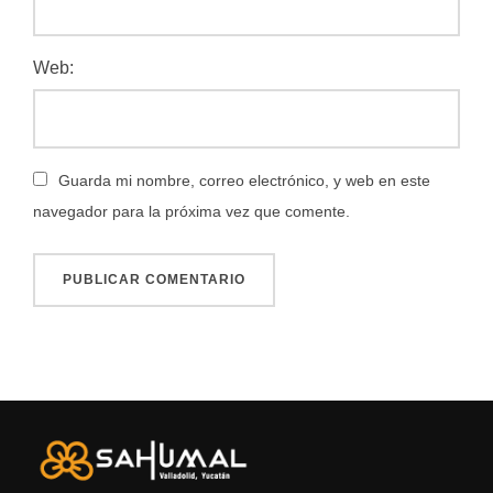
Web:
Guarda mi nombre, correo electrónico, y web en este
navegador para la próxima vez que comente.