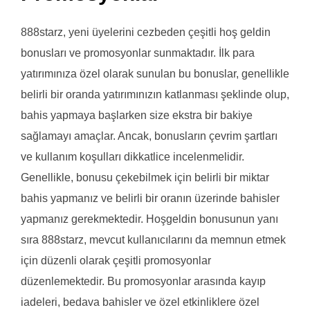
888starz, yeni üyelerini cezbeden çeşitli hoş geldin
bonusları ve promosyonlar sunmaktadır. İlk para
yatırımınıza özel olarak sunulan bu bonuslar, genellikle
belirli bir oranda yatırımınızın katlanması şeklinde olup,
bahis yapmaya başlarken size ekstra bir bakiye
sağlamayı amaçlar. Ancak, bonusların çevrim şartları
ve kullanım koşulları dikkatlice incelenmelidir.
Genellikle, bonusu çekebilmek için belirli bir miktar
bahis yapmanız ve belirli bir oranın üzerinde bahisler
yapmanız gerekmektedir. Hoşgeldin bonusunun yanı
sıra 888starz, mevcut kullanıcılarını da memnun etmek
için düzenli olarak çeşitli promosyonlar
düzenlemektedir. Bu promosyonlar arasında kayıp
iadeleri, bedava bahisler ve özel etkinliklere özel