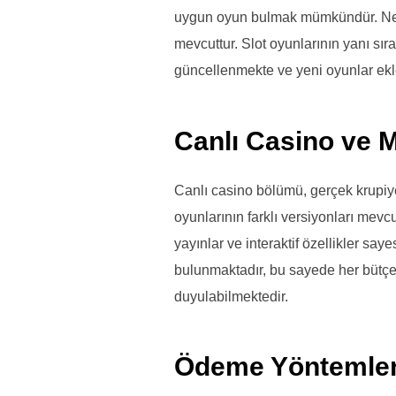
uygun oyun bulmak mümkündür. NetE
mevcuttur. Slot oyunlarının yanı sı
güncellenmekte ve yeni oyunlar eklen
Canlı Casino ve 
Canlı casino bölümü, gerçek krupiye
oyunlarının farklı versiyonları mevc
yayınlar ve interaktif özellikler say
bulunmaktadır, bu sayede her büt
duyulabilmektedir.
Ödeme Yöntemler