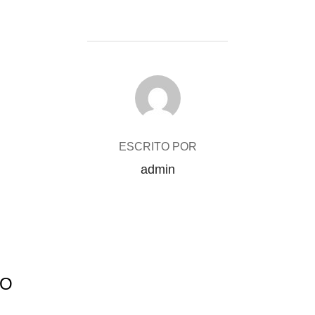
AUTOR DE LA ENTRADA
ESCRITO POR
admin
IO