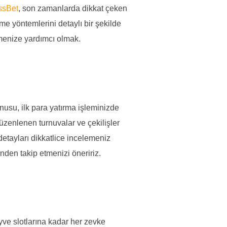
ssBet
, son zamanlarda dikkat çeken
e yöntemlerini detaylı bir şekilde
rmenize yardımcı olmak.
usu, ilk para yatırma işleminizde
üzenlenen turnuvalar ve çekilişler
 detayları dikkatlice incelemeniz
nden takip etmenizi öneririz.
yve slotlarına kadar her zevke