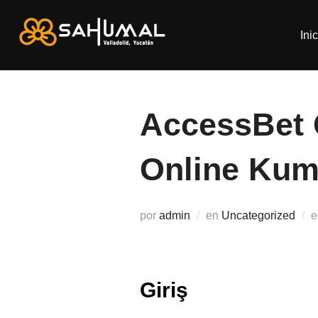
Saltar
al
Ini
contenido
AccessBet C
Online Kum
por
admin
en
Uncategorized
Giriş