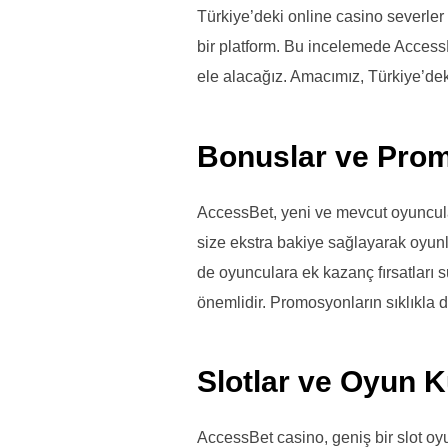
Türkiye’deki online casino severler
bir platform. Bu incelemede AccessB
ele alacağız. Amacımız, Türkiye’dek
Bonuslar ve Pro
AccessBet, yeni ve mevcut oyuncula
size ekstra bakiye sağlayarak oyunl
de oyunculara ek kazanç fırsatları s
önemlidir. Promosyonların sıklıkla d
Slotlar ve Oyun 
AccessBet casino, geniş bir slot oy