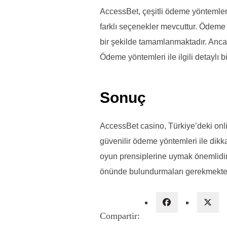
AccessBet, çeşitli ödeme yöntemlerin
farklı seçenekler mevcuttur. Ödeme i
bir şekilde tamamlanmaktadır. Ancak
Ödeme yöntemleri ile ilgili detaylı bi
Sonuç
AccessBet casino, Türkiye’deki onlin
güvenilir ödeme yöntemleri ile dik
oyun prensiplerine uymak önemlidir.
önünde bulundurmaları gerekmekted
Compartir: