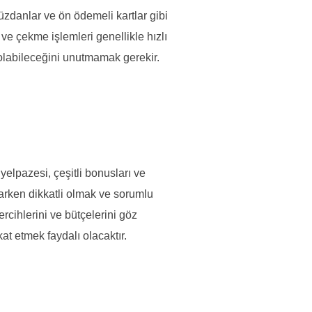
üzdanlar ve ön ödemeli kartlar gibi
 ve çekme işlemleri genellikle hızlı
 olabileceğini unutmamak gerekir.
yelpazesi, çeşitli bonusları ve
arken dikkatli olmak ve sorumlu
rcihlerini ve bütçelerini göz
kat etmek faydalı olacaktır.