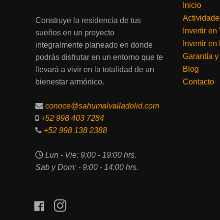
Inicio
Actividade
Construye la residencia de tus
Invertir en
sueños en un proyecto
Invertir e
integralmente planeado en donde
Garantía 
podrás disfrutar en un entorno que te
Blog
llevará a vivir en la totalidad de un
Contacto
bienestar armónico.
conoce@sahumalvalladolid.com
+52 998 403 7284
+52 998 138 2388
Lun - Vie: 9:00 - 19:00 hrs.
Sab y Dom: - 9:00 - 14:00 hrs.
facebook
instagram