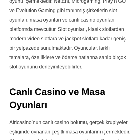
oyunu içermektedir. NetEnt, Microgaming, Play’n GO
ve Evolution Gaming gibi tanınmış şirketlerin slot
oyunları, masa oyunları ve canlı casino oyunları
platformda mevcuttur. Slot oyunları, klasik slotlardan
modern video slotlara ve jackpot slotlara kadar geniş
bir yelpazede sunulmaktadır. Oyuncular, farklı
temalara, özelliklere ve ödeme hatlarına sahip birçok
slot oyununu deneyimleyebilirler.
Canlı Casino ve Masa
Oyunları
Africasino’nun canlı casino bölümü, gerçek krupiyeler
eşliğinde oynanan çeşitli masa oyunlarını içermektedir.