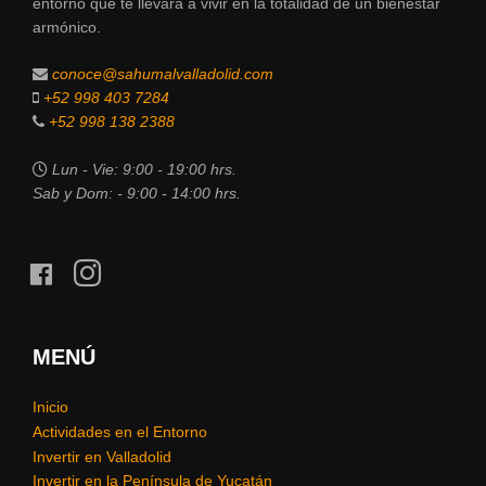
entorno que te llevará a vivir en la totalidad de un bienestar
armónico.
conoce@sahumalvalladolid.com
+52 998 403 7284
+52 998 138 2388
Lun - Vie: 9:00 - 19:00 hrs.
Sab y Dom: - 9:00 - 14:00 hrs.
facebook
instagram
MENÚ
Inicio
Actividades en el Entorno
Invertir en Valladolid
Invertir en la Península de Yucatán