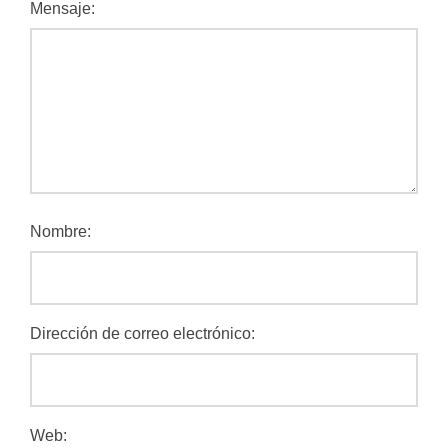
Mensaje:
Nombre:
Dirección de correo electrónico:
Web: