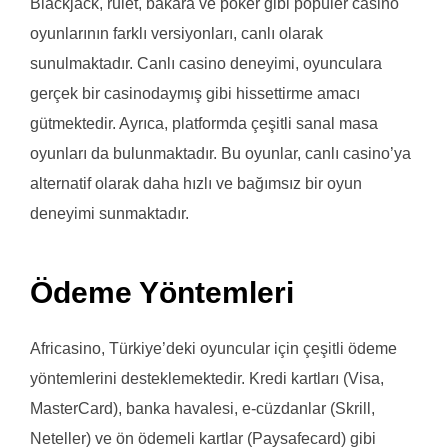
Blackjack, rulet, bakara ve poker gibi popüler casino
oyunlarının farklı versiyonları, canlı olarak
sunulmaktadır. Canlı casino deneyimi, oyunculara
gerçek bir casinodaymış gibi hissettirme amacı
gütmektedir. Ayrıca, platformda çeşitli sanal masa
oyunları da bulunmaktadır. Bu oyunlar, canlı casino’ya
alternatif olarak daha hızlı ve bağımsız bir oyun
deneyimi sunmaktadır.
Ödeme Yöntemleri
Africasino, Türkiye’deki oyuncular için çeşitli ödeme
yöntemlerini desteklemektedir. Kredi kartları (Visa,
MasterCard), banka havalesi, e-cüzdanlar (Skrill,
Neteller) ve ön ödemeli kartlar (Paysafecard) gibi