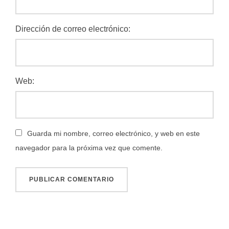
Dirección de correo electrónico:
Web:
Guarda mi nombre, correo electrónico, y web en este
navegador para la próxima vez que comente.