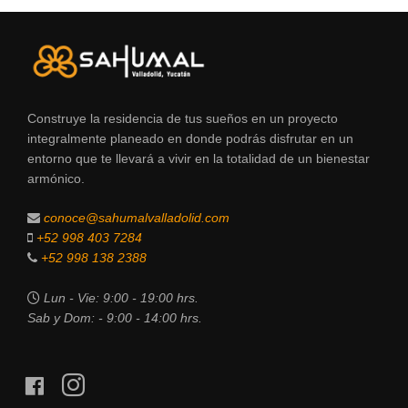
Construye la residencia de tus sueños en un proyecto
integralmente planeado en donde podrás disfrutar en un
entorno que te llevará a vivir en la totalidad de un bienestar
armónico.
conoce@sahumalvalladolid.com
+52 998 403 7284
+52 998 138 2388
Lun - Vie: 9:00 - 19:00 hrs.
Sab y Dom: - 9:00 - 14:00 hrs.
facebook
instagram