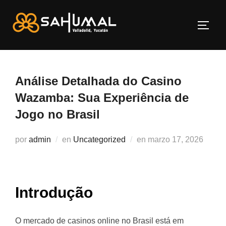
Saltar
al
ALTE
contenido
Análise Detalhada do Casino
Wazamba: Sua Experiência de
Jogo no Brasil
Publicado
por
admin
en
Uncategorized
en
marzo 17, 2026
el
Introdução
O mercado de casinos online no Brasil está em