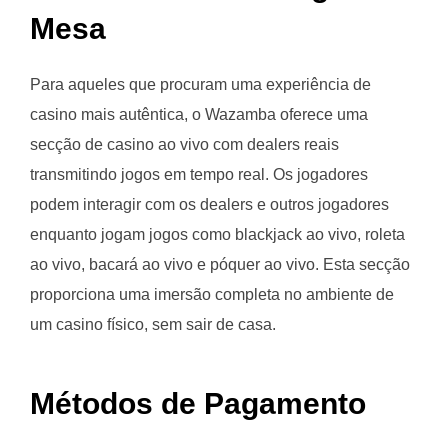
Mesa
Para aqueles que procuram uma experiência de
casino mais autêntica, o Wazamba oferece uma
secção de casino ao vivo com dealers reais
transmitindo jogos em tempo real. Os jogadores
podem interagir com os dealers e outros jogadores
enquanto jogam jogos como blackjack ao vivo, roleta
ao vivo, bacará ao vivo e póquer ao vivo. Esta secção
proporciona uma imersão completa no ambiente de
um casino físico, sem sair de casa.
Métodos de Pagamento