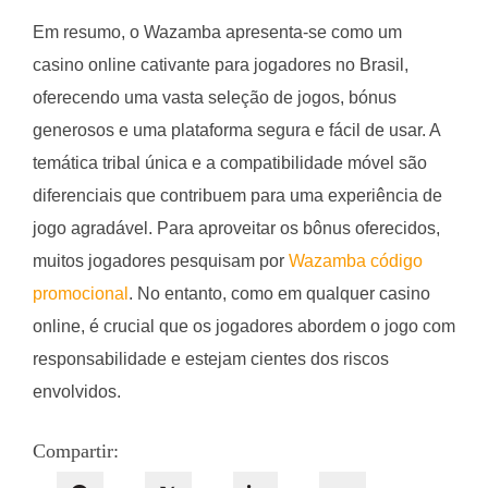
Em resumo, o Wazamba apresenta-se como um
casino online cativante para jogadores no Brasil,
oferecendo uma vasta seleção de jogos, bónus
generosos e uma plataforma segura e fácil de usar. A
temática tribal única e a compatibilidade móvel são
diferenciais que contribuem para uma experiência de
jogo agradável. Para aproveitar os bônus oferecidos,
muitos jogadores pesquisam por
Wazamba código
promocional
. No entanto, como em qualquer casino
online, é crucial que os jogadores abordem o jogo com
responsabilidade e estejam cientes dos riscos
envolvidos.
Compartir: