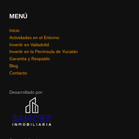
MENÚ
Inicio
Actividades en el Entorno
Invertir en Valladolid
Invertir en la Península de Yucatán
Garantía y Respaldo
Blog
Contacto
Desarrollado por: