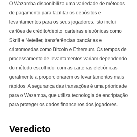
O Wazamba disponibiliza uma variedade de métodos
de pagamento para facilitar os depósitos e
levantamentos para os seus jogadores. Isto inclui
cartões de crédito/débito, carteiras eletrónicas como
Skrill e Neteller, transferências bancárias e
criptomoedas como Bitcoin e Ethereum. Os tempos de
processamento de levantamentos variam dependendo
do método escolhido, com as carteiras eletrónicas
geralmente a proporcionarem os levantamentos mais
rápidos. A segurança das transações é uma prioridade
para o Wazamba, que utiliza tecnologia de encriptação
para proteger os dados financeiros dos jogadores.
Veredicto