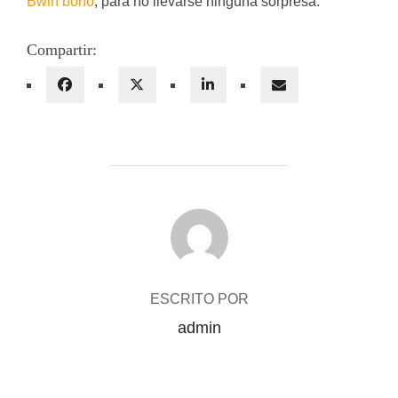
Bwin bono
, para no llevarse ninguna sorpresa.
Compartir:
AUTOR DE LA ENTRADA
ESCRITO POR
admin