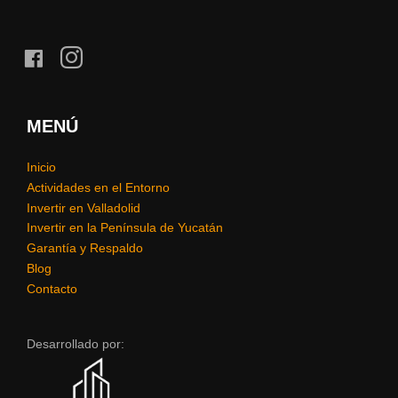
facebook
instagram
MENÚ
Inicio
Actividades en el Entorno
Invertir en Valladolid
Invertir en la Península de Yucatán
Garantía y Respaldo
Blog
Contacto
Desarrollado por: