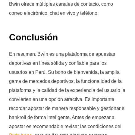
Bwin ofrece múltiples canales de contacto, como
correo electrónico, chat en vivo y teléfono.
Conclusión
En resumen, Bwin es una plataforma de apuestas
deportivas en línea sólida y confiable para los
usuarios en Perú. Su bono de bienvenida, la amplia
gama de mercados deportivos, la funcionalidad de la
plataforma y la calidad de la experiencia del usuario la
convierten en una opción atractiva. Es importante
recordar apostar de manera responsable y gestionar el
bankroll de forma inteligente. Antes de empezar a
apostar es recomendable revisar las condiciones del