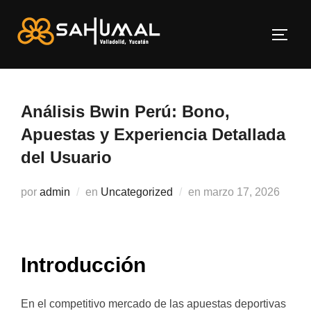
Saltar
al
ALTE
contenido
Análisis Bwin Perú: Bono,
Apuestas y Experiencia Detallada
del Usuario
Publicado
por
admin
en
Uncategorized
en
marzo 17, 2026
el
Introducción
En el competitivo mercado de las apuestas deportivas