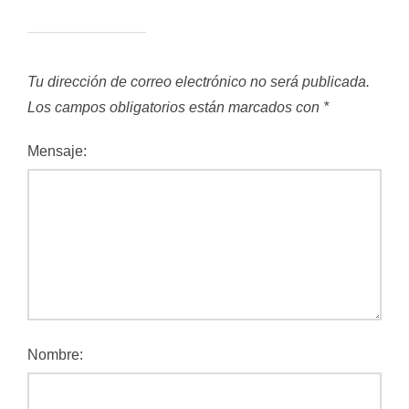
Tu dirección de correo electrónico no será publicada.
Los campos obligatorios están marcados con
*
Mensaje:
Nombre: