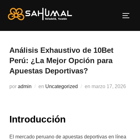
Saltar
al
ALTE
contenido
Análisis Exhaustivo de 10Bet
Perú: ¿La Mejor Opción para
Apuestas Deportivas?
Publicado
por
admin
en
Uncategorized
en
marzo 17, 2026
el
Introducción
El mercado peruano de apuestas deportivas en línea