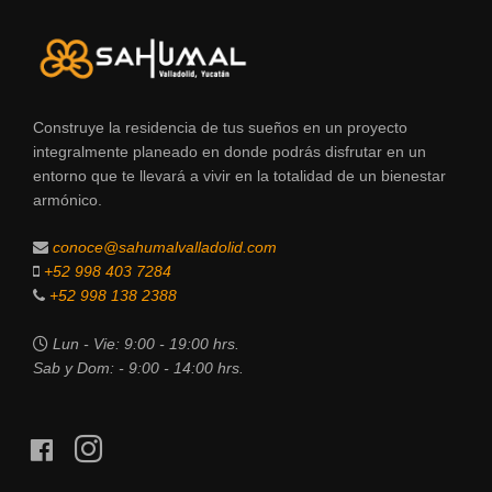
Construye la residencia de tus sueños en un proyecto
integralmente planeado en donde podrás disfrutar en un
entorno que te llevará a vivir en la totalidad de un bienestar
armónico.
conoce@sahumalvalladolid.com
+52 998 403 7284
+52 998 138 2388
Lun - Vie: 9:00 - 19:00 hrs.
Sab y Dom: - 9:00 - 14:00 hrs.
facebook
instagram