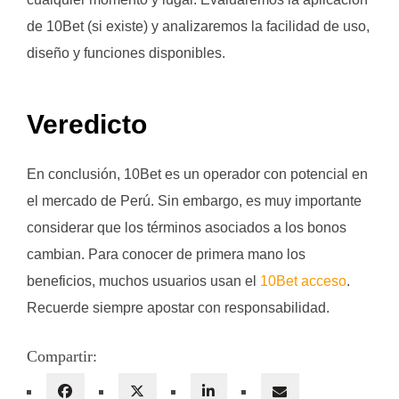
de 10Bet (si existe) y analizaremos la facilidad de uso,
diseño y funciones disponibles.
Veredicto
En conclusión, 10Bet es un operador con potencial en
el mercado de Perú. Sin embargo, es muy importante
considerar que los términos asociados a los bonos
cambian. Para conocer de primera mano los
beneficios, muchos usuarios usan el
10Bet acceso
.
Recuerde siempre apostar con responsabilidad.
Compartir: