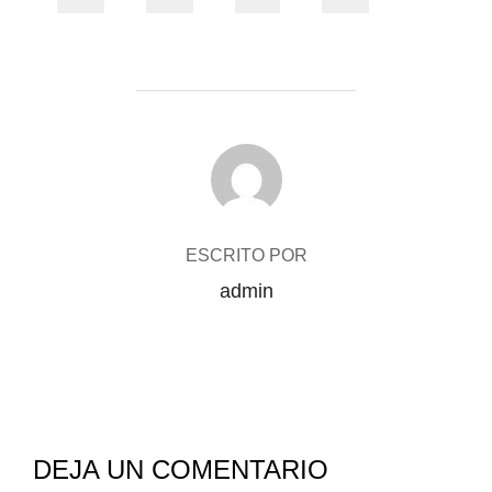
AUTOR DE LA ENTRADA
ESCRITO POR
admin
DEJA UN COMENTARIO