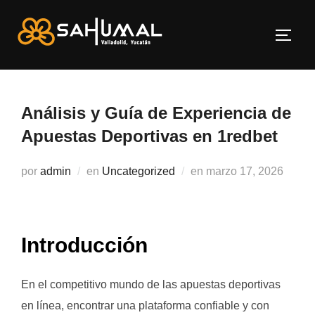
Saltar
al
ALTE
contenido
Análisis y Guía de Experiencia de
Apuestas Deportivas en 1redbet
Publicado
por
admin
en
Uncategorized
en
marzo 17, 2026
el
Introducción
En el competitivo mundo de las apuestas deportivas
en línea, encontrar una plataforma confiable y con