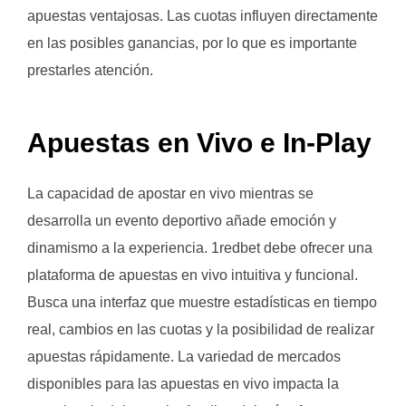
apuestas ventajosas. Las cuotas influyen directamente
en las posibles ganancias, por lo que es importante
prestarles atención.
Apuestas en Vivo e In-Play
La capacidad de apostar en vivo mientras se
desarrolla un evento deportivo añade emoción y
dinamismo a la experiencia. 1redbet debe ofrecer una
plataforma de apuestas en vivo intuitiva y funcional.
Busca una interfaz que muestre estadísticas en tiempo
real, cambios en las cuotas y la posibilidad de realizar
apuestas rápidamente. La variedad de mercados
disponibles para las apuestas en vivo impacta la