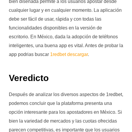
bien diseñada permite a los usuarios apostar desde
cualquier lugar y en cualquier momento. La aplicación
debe ser fácil de usar, rápida y con todas las
funcionalidades disponibles en la versión de
escritorio. En México, dada la adopción de teléfonos
inteligentes, una buena app es vital. Antes de probar la
app podrias buscar
1redbet descargar
.
Veredicto
Después de analizar los diversos aspectos de 1redbet,
podemos concluir que la plataforma presenta una
opción interesante para los apostadores en México. Si
bien la variedad de mercados y las cuotas ofrecidas
parecen competitivas, es importante que los usuarios