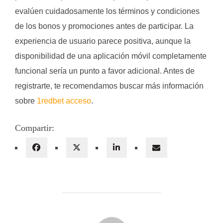
evalúen cuidadosamente los términos y condiciones
de los bonos y promociones antes de participar. La
experiencia de usuario parece positiva, aunque la
disponibilidad de una aplicación móvil completamente
funcional sería un punto a favor adicional. Antes de
registrarte, te recomendamos buscar más información
sobre
1redbet acceso
.
Compartir:
AUTOR DE LA ENTRADA