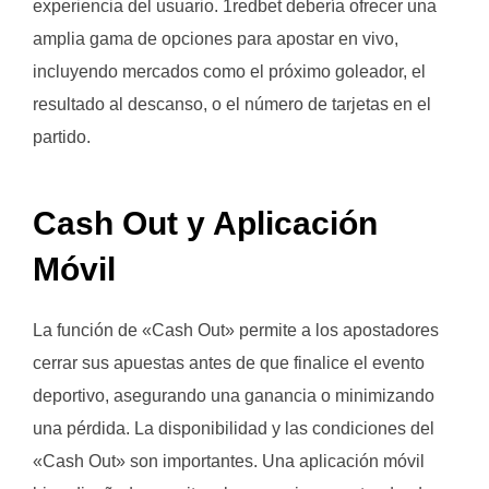
experiencia del usuario. 1redbet debería ofrecer una
amplia gama de opciones para apostar en vivo,
incluyendo mercados como el próximo goleador, el
resultado al descanso, o el número de tarjetas en el
partido.
Cash Out y Aplicación
Móvil
La función de «Cash Out» permite a los apostadores
cerrar sus apuestas antes de que finalice el evento
deportivo, asegurando una ganancia o minimizando
una pérdida. La disponibilidad y las condiciones del
«Cash Out» son importantes. Una aplicación móvil