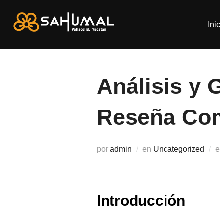
Saltar
al
Ini
contenido
Análisis y 
Reseña Co
por
admin
en
Uncategorized
Introducción