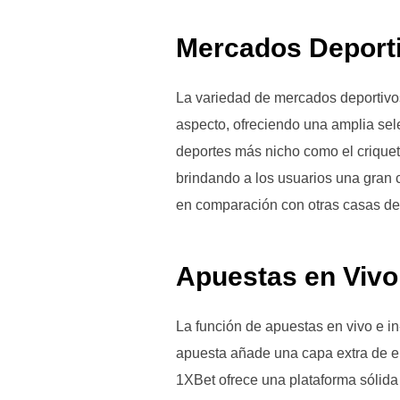
Mercados Deport
La variedad de mercados deportivos
aspecto, ofreciendo una amplia sel
deportes más nicho como el criquet 
brindando a los usuarios una gran 
en comparación con otras casas de a
Apuestas en Vivo 
La función de apuestas en vivo e in
apuesta añade una capa extra de em
1XBet ofrece una plataforma sólida 