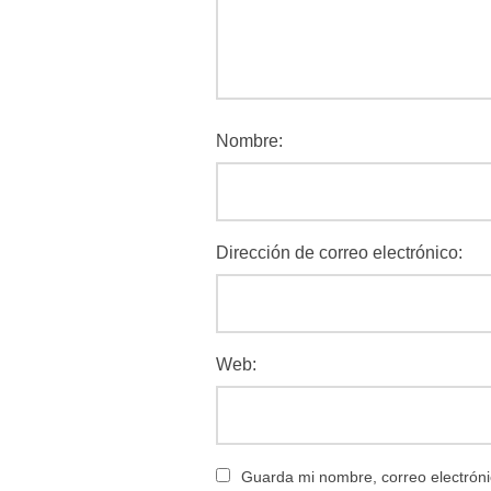
Nombre:
Dirección de correo electrónico:
Web:
Guarda mi nombre, correo electróni