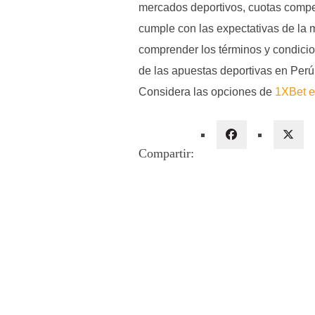
mercados deportivos, cuotas competi
cumple con las expectativas de la 
comprender los términos y condici
de las apuestas deportivas en Perú.
Considera las opciones de
1XBet e
Compartir: