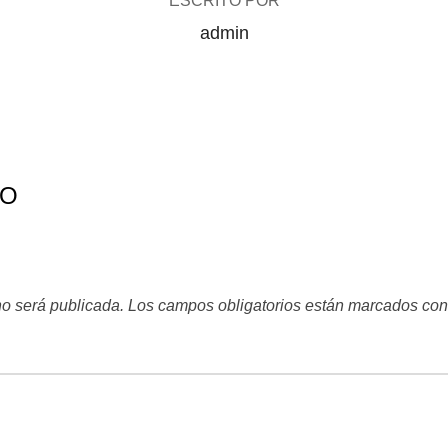
ESCRITO POR
admin
IO
no será publicada.
Los campos obligatorios están marcados co