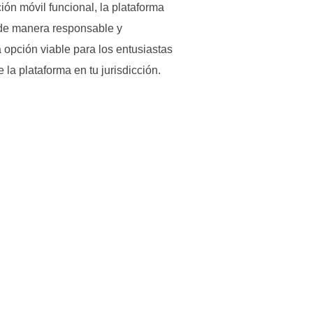
ón móvil funcional, la plataforma
r de manera responsable y
opción viable para los entusiastas
la plataforma en tu jurisdicción.