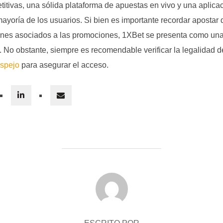
tivas, una sólida plataforma de apuestas en vivo y una aplicaci
mayoría de los usuarios. Si bien es importante recordar aposta
ones asociados a las promociones, 1XBet se presenta como una 
 No obstante, siempre es recomendable verificar la legalidad de 
spejo
para asegurar el acceso.
AUTOR DE LA ENTRADA