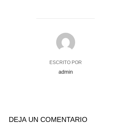
AUTOR DE LA ENTRADA
ESCRITO POR
admin
DEJA UN COMENTARIO