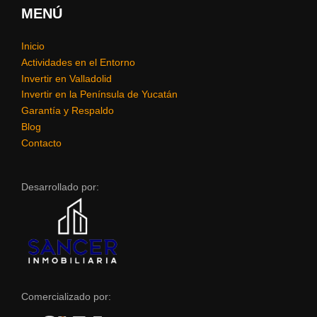
MENÚ
Inicio
Actividades en el Entorno
Invertir en Valladolid
Invertir en la Península de Yucatán
Garantía y Respaldo
Blog
Contacto
Desarrollado por:
Comercializado por: