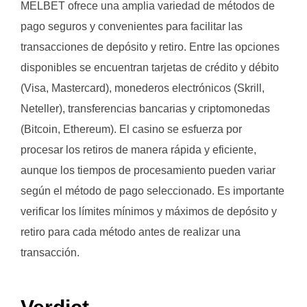
MELBET ofrece una amplia variedad de métodos de
pago seguros y convenientes para facilitar las
transacciones de depósito y retiro. Entre las opciones
disponibles se encuentran tarjetas de crédito y débito
(Visa, Mastercard), monederos electrónicos (Skrill,
Neteller), transferencias bancarias y criptomonedas
(Bitcoin, Ethereum). El casino se esfuerza por
procesar los retiros de manera rápida y eficiente,
aunque los tiempos de procesamiento pueden variar
según el método de pago seleccionado. Es importante
verificar los límites mínimos y máximos de depósito y
retiro para cada método antes de realizar una
transacción.