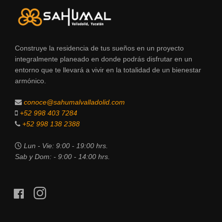
Construye la residencia de tus sueños en un proyecto
integralmente planeado en donde podrás disfrutar en un
entorno que te llevará a vivir en la totalidad de un bienestar
armónico.
conoce@sahumalvalladolid.com
+52 998 403 7284
+52 998 138 2388
Lun - Vie: 9:00 - 19:00 hrs.
Sab y Dom: - 9:00 - 14:00 hrs.
facebook
instagram