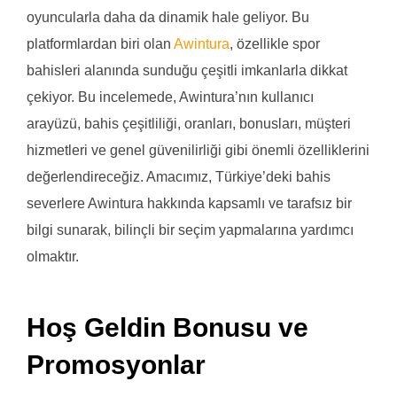
oyuncularla daha da dinamik hale geliyor. Bu
platformlardan biri olan
Awintura
, özellikle spor
bahisleri alanında sunduğu çeşitli imkanlarla dikkat
çekiyor. Bu incelemede, Awintura’nın kullanıcı
arayüzü, bahis çeşitliliği, oranları, bonusları, müşteri
hizmetleri ve genel güvenilirliği gibi önemli özelliklerini
değerlendireceğiz. Amacımız, Türkiye’deki bahis
severlere Awintura hakkında kapsamlı ve tarafsız bir
bilgi sunarak, bilinçli bir seçim yapmalarına yardımcı
olmaktır.
Hoş Geldin Bonusu ve
Promosyonlar