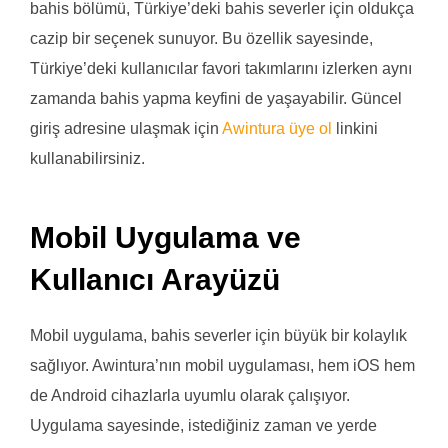
bahis bölümü, Türkiye’deki bahis severler için oldukça
cazip bir seçenek sunuyor. Bu özellik sayesinde,
Türkiye’deki kullanıcılar favori takımlarını izlerken aynı
zamanda bahis yapma keyfini de yaşayabilir. Güncel
giriş adresine ulaşmak için
Awintura üye ol
linkini
kullanabilirsiniz.
Mobil Uygulama ve
Kullanıcı Arayüzü
Mobil uygulama, bahis severler için büyük bir kolaylık
sağlıyor. Awintura’nın mobil uygulaması, hem iOS hem
de Android cihazlarla uyumlu olarak çalışıyor.
Uygulama sayesinde, istediğiniz zaman ve yerde