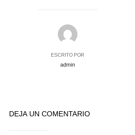
AUTOR DE LA ENTRADA
ESCRITO POR
admin
DEJA UN COMENTARIO