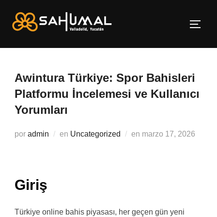
Saltar
al
ALTE
contenido
Awintura Türkiye: Spor Bahisleri
Platformu İncelemesi ve Kullanıcı
Yorumları
Publicado
por
admin
en
Uncategorized
en
marzo 17, 2026
el
Giriş
Türkiye online bahis piyasası, her geçen gün yeni