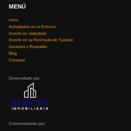
MENÚ
Inicio
Actividades en el Entorno
Invertir en Valladolid
Invertir en la Península de Yucatán
Garantía y Respaldo
Blog
Contacto
Desarrollado por:
Comercializado por: