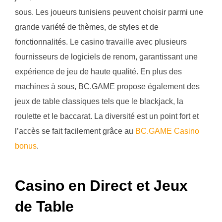
sous. Les joueurs tunisiens peuvent choisir parmi une
grande variété de thèmes, de styles et de
fonctionnalités. Le casino travaille avec plusieurs
fournisseurs de logiciels de renom, garantissant une
expérience de jeu de haute qualité. En plus des
machines à sous, BC.GAME propose également des
jeux de table classiques tels que le blackjack, la
roulette et le baccarat. La diversité est un point fort et
l’accès se fait facilement grâce au
BC.GAME Casino
bonus
.
Casino en Direct et Jeux
de Table