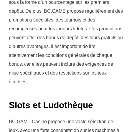
sous la forme d’un pourcentage sur les premiers
dépôts. De plus, BC.GAME propose régulièrement des
promotions spéciales, des tournois et des
récompenses pour les joueurs fidèles. Ces promotions
peuvent offrir des bonus de dépôt, des tours gratuits ou
d’autres avantages. Il est important de lire
attentivement les conditions générales de chaque
bonus, car elles peuvent inclure des exigences de
mise spécifiques et des restrictions sur les jeux
éligibles.
Slots et Ludothèque
BC.GAME Casino propose une vaste sélection de
jeux, avec une forte concentration sur les machines à