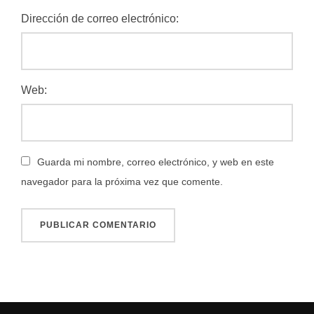
Dirección de correo electrónico:
Web:
Guarda mi nombre, correo electrónico, y web en este
navegador para la próxima vez que comente.