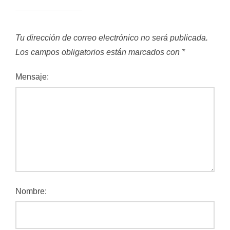
Tu dirección de correo electrónico no será publicada.
Los campos obligatorios están marcados con
*
Mensaje:
Nombre: