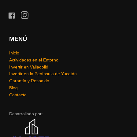
facebook
instagram
MENÚ
Inicio
Actividades en el Entorno
Invertir en Valladolid
Invertir en la Península de Yucatán
Garantía y Respaldo
Blog
Contacto
Desarrollado por: