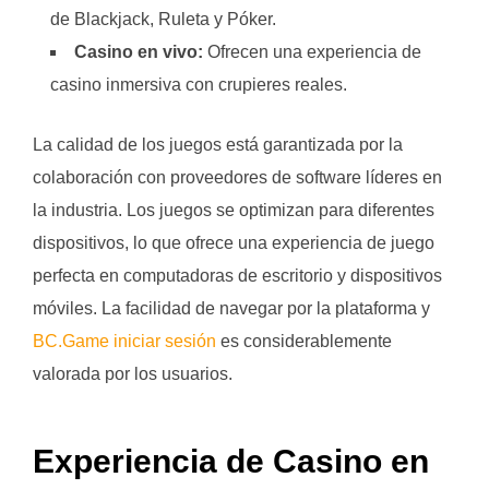
de Blackjack, Ruleta y Póker.
Casino en vivo:
Ofrecen una experiencia de
casino inmersiva con crupieres reales.
La calidad de los juegos está garantizada por la
colaboración con proveedores de software líderes en
la industria. Los juegos se optimizan para diferentes
dispositivos, lo que ofrece una experiencia de juego
perfecta en computadoras de escritorio y dispositivos
móviles. La facilidad de navegar por la plataforma y
BC.Game iniciar sesión
es considerablemente
valorada por los usuarios.
Experiencia de Casino en