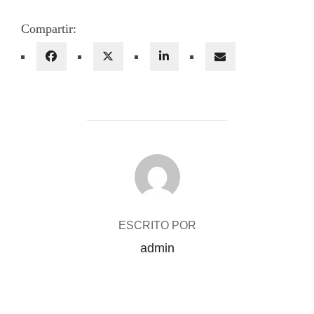
Compartir:
AUTOR DE LA ENTRADA
ESCRITO POR
admin