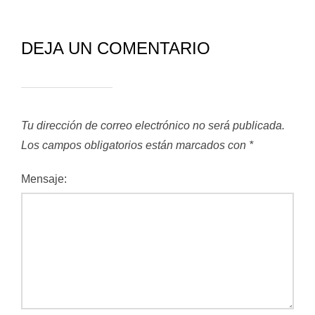
DEJA UN COMENTARIO
Tu dirección de correo electrónico no será publicada.
Los campos obligatorios están marcados con
*
Mensaje: