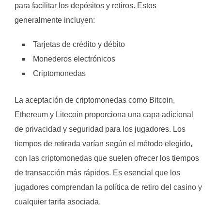
para facilitar los depósitos y retiros. Estos
generalmente incluyen:
Tarjetas de crédito y débito
Monederos electrónicos
Criptomonedas
La aceptación de criptomonedas como Bitcoin,
Ethereum y Litecoin proporciona una capa adicional
de privacidad y seguridad para los jugadores. Los
tiempos de retirada varían según el método elegido,
con las criptomonedas que suelen ofrecer los tiempos
de transacción más rápidos. Es esencial que los
jugadores comprendan la política de retiro del casino y
cualquier tarifa asociada.