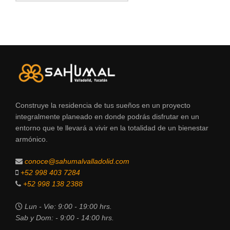
Construye la residencia de tus sueños en un proyecto
integralmente planeado en donde podrás disfrutar en un
entorno que te llevará a vivir en la totalidad de un bienestar
armónico.
conoce@sahumalvalladolid.com
+52 998 403 7284
+52 998 138 2388
Lun - Vie: 9:00 - 19:00 hrs.
Sab y Dom: - 9:00 - 14:00 hrs.