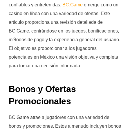
confiables y entretenidas.
BC.Game
emerge como un
casino en línea con una variedad de ofertas. Este
artículo proporciona una revisión detallada de
BC.Game, centrándose en los juegos, bonificaciones,
métodos de pago y la experiencia general del usuario.
El objetivo es proporcionar a los jugadores
potenciales en México una visión objetiva y completa
para tomar una decisión informada.
Bonos y Ofertas
Promocionales
BC.Game atrae a jugadores con una variedad de
bonos y promociones. Estos a menudo incluyen bonos