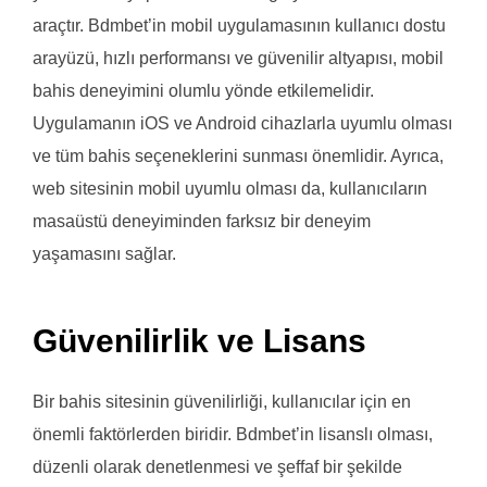
araçtır. Bdmbet’in mobil uygulamasının kullanıcı dostu
arayüzü, hızlı performansı ve güvenilir altyapısı, mobil
bahis deneyimini olumlu yönde etkilemelidir.
Uygulamanın iOS ve Android cihazlarla uyumlu olması
ve tüm bahis seçeneklerini sunması önemlidir. Ayrıca,
web sitesinin mobil uyumlu olması da, kullanıcıların
masaüstü deneyiminden farksız bir deneyim
yaşamasını sağlar.
Güvenilirlik ve Lisans
Bir bahis sitesinin güvenilirliği, kullanıcılar için en
önemli faktörlerden biridir. Bdmbet’in lisanslı olması,
düzenli olarak denetlenmesi ve şeffaf bir şekilde