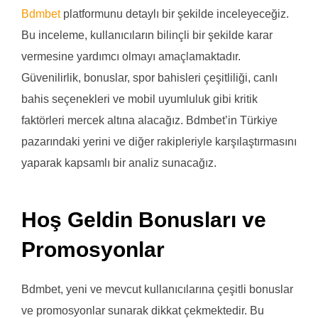
Bdmbet
platformunu detaylı bir şekilde inceleyeceğiz.
Bu inceleme, kullanıcıların bilinçli bir şekilde karar
vermesine yardımcı olmayı amaçlamaktadır.
Güvenilirlik, bonuslar, spor bahisleri çeşitliliği, canlı
bahis seçenekleri ve mobil uyumluluk gibi kritik
faktörleri mercek altına alacağız. Bdmbet’in Türkiye
pazarındaki yerini ve diğer rakipleriyle karşılaştırmasını
yaparak kapsamlı bir analiz sunacağız.
Hoş Geldin Bonusları ve
Promosyonlar
Bdmbet, yeni ve mevcut kullanıcılarına çeşitli bonuslar
ve promosyonlar sunarak dikkat çekmektedir. Bu