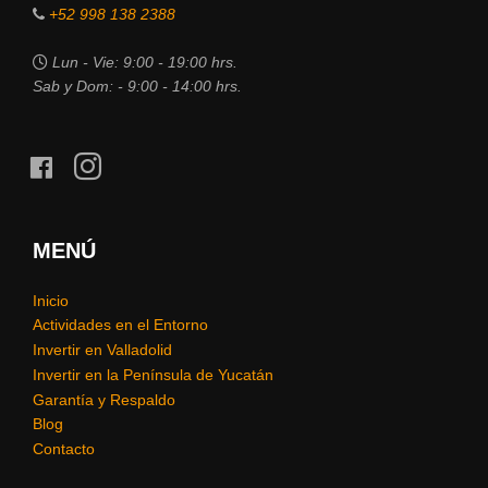
+52 998 138 2388
Lun - Vie: 9:00 - 19:00 hrs.
Sab y Dom: - 9:00 - 14:00 hrs.
facebook
instagram
MENÚ
Inicio
Actividades en el Entorno
Invertir en Valladolid
Invertir en la Península de Yucatán
Garantía y Respaldo
Blog
Contacto