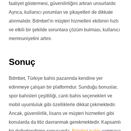
faaliyet göstermesi, güvenilirliğini artıran unsurlardır.
Ayrıca, kullanıcı yorumları ve şikayetleri de dikkate
alınmalıdır. Bdmbet’in müşteri hizmetleri ekibinin hızlı
ve etkili bir şekilde sorunlara çözüm bulması, kullanıcı
memnuniyetini artırır.
Sonuç
Bdmbet, Türkiye bahis pazarında kendine yer
edinmeye çalışan bir platformdur. Sunduğu bonuslar,
spor bahisleri çeşitliliği, canlı bahis seçenekleri ve
mobil uyumluluk gibi özelliklerle dikkat çekmektedir.
Ancak, güvenilirlik, lisans ve müşteri hizmetleri gibi
konularda da titiz davranmak gerekmektedir. Kapsamlı
bir değerlendirme sonucunda,
Bdmbet bahis
yapmaya