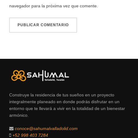
navegador para la próxima vez que comente.
Construye la residencia de tus sueños en un proyecto
integralmente planeado en donde podrás disfrutar en un
entorno que te llevará a vivir en la totalidad de un bienestar
armónico.
conoce@sahumalvalladolid.com
+52 998 403 7284