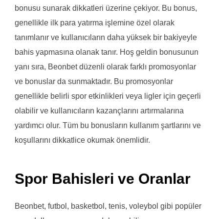
bonusu sunarak dikkatleri üzerine çekiyor. Bu bonus,
genellikle ilk para yatırma işlemine özel olarak
tanımlanır ve kullanıcıların daha yüksek bir bakiyeyle
bahis yapmasına olanak tanır. Hoş geldin bonusunun
yanı sıra, Beonbet düzenli olarak farklı promosyonlar
ve bonuslar da sunmaktadır. Bu promosyonlar
genellikle belirli spor etkinlikleri veya ligler için geçerli
olabilir ve kullanıcıların kazançlarını artırmalarına
yardımcı olur. Tüm bu bonusların kullanım şartlarını ve
koşullarını dikkatlice okumak önemlidir.
Spor Bahisleri ve Oranlar
Beonbet, futbol, basketbol, tenis, voleybol gibi popüler