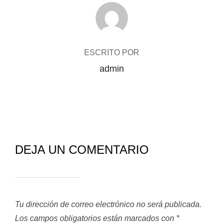
AUTOR DE LA ENTRADA
ESCRITO POR
admin
DEJA UN COMENTARIO
Tu dirección de correo electrónico no será publicada.
Los campos obligatorios están marcados con
*