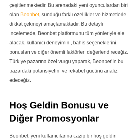
çeşitlenmektedir. Bu arenadaki yeni oyunculardan biri
olan
Beonbet
, sunduğu farklı özellikler ve hizmetlerle
dikkat çekmeyi amaçlamaktadır. Bu detaylı
incelemede, Beonbet platformunu tüm yönleriyle ele
alacak, kullanıcı deneyimini, bahis seçeneklerini,
bonusları ve diğer önemli faktörleri değerlendireceğiz.
Türkiye pazarına özel vurgu yaparak, Beonbet’in bu
pazardaki potansiyelini ve rekabet gücünü analiz
edeceğiz.
Hoş Geldin Bonusu ve
Diğer Promosyonlar
Beonbet, yeni kullanıcılarına cazip bir hoş geldin