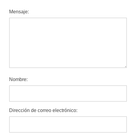
Mensaje:
Nombre:
Dirección de correo electrónico: