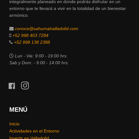
integralmente planeado en donde podrás disfrutar en un
entorno que te llevará a vivir en la totalidad de un bienestar
armónico.
conoce@sahumalvalladolid.com
+52 998 403 7284
+52 998 138 2388
Lun - Vie: 9:00 - 19:00 hrs.
Sab y Dom: - 9:00 - 14:00 hrs.
facebook
instagram
MENÚ
Inicio
Actividades en el Entorno
Invertir en Valladolid