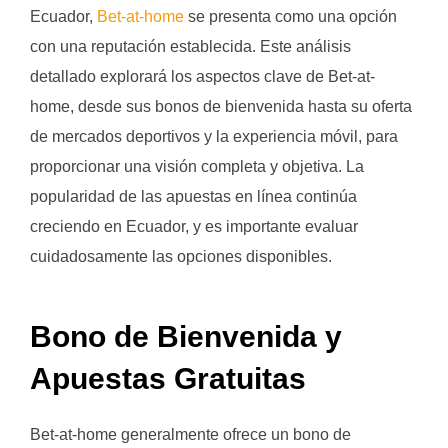
Ecuador,
Bet-at-home
se presenta como una opción
con una reputación establecida. Este análisis
detallado explorará los aspectos clave de Bet-at-
home, desde sus bonos de bienvenida hasta su oferta
de mercados deportivos y la experiencia móvil, para
proporcionar una visión completa y objetiva. La
popularidad de las apuestas en línea continúa
creciendo en Ecuador, y es importante evaluar
cuidadosamente las opciones disponibles.
Bono de Bienvenida y
Apuestas Gratuitas
Bet-at-home generalmente ofrece un bono de