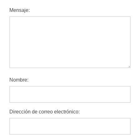
Mensaje:
Nombre:
Dirección de correo electrónico: