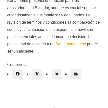
Bet-at-home presenta una opción para los
apostadores en Ecuador, aunque es crucial sopesar
cuidadosamente sus fortalezas y debilidades. La
revisión de términos y condiciones, la comparación de
cuotas y la evaluación de la experiencia móvil son
pasos esenciales antes de tomar una decisión. La
posibilidad de acceder a un
Bet-at-home bono
puede
ser un aliciente.
Compartir: