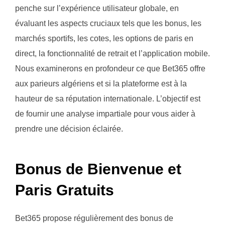
penche sur l’expérience utilisateur globale, en
évaluant les aspects cruciaux tels que les bonus, les
marchés sportifs, les cotes, les options de paris en
direct, la fonctionnalité de retrait et l’application mobile.
Nous examinerons en profondeur ce que Bet365 offre
aux parieurs algériens et si la plateforme est à la
hauteur de sa réputation internationale. L’objectif est
de fournir une analyse impartiale pour vous aider à
prendre une décision éclairée.
Bonus de Bienvenue et
Paris Gratuits
Bet365 propose régulièrement des bonus de