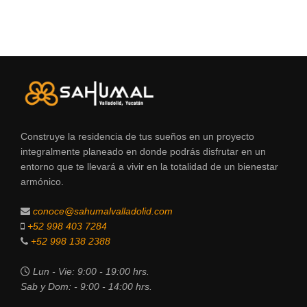
Construye la residencia de tus sueños en un proyecto
integralmente planeado en donde podrás disfrutar en un
entorno que te llevará a vivir en la totalidad de un bienestar
armónico.
conoce@sahumalvalladolid.com
+52 998 403 7284
+52 998 138 2388
Lun - Vie: 9:00 - 19:00 hrs.
Sab y Dom: - 9:00 - 14:00 hrs.