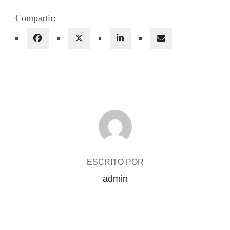
Compartir:
AUTOR DE LA ENTRADA
ESCRITO POR
admin