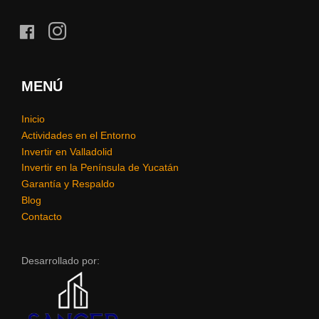
facebook
instagram
MENÚ
Inicio
Actividades en el Entorno
Invertir en Valladolid
Invertir en la Península de Yucatán
Garantía y Respaldo
Blog
Contacto
Desarrollado por: