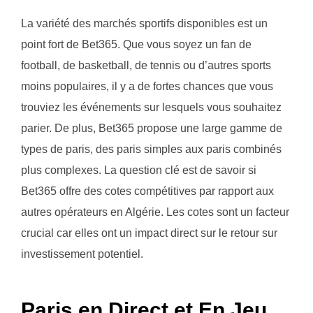
La variété des marchés sportifs disponibles est un
point fort de Bet365. Que vous soyez un fan de
football, de basketball, de tennis ou d’autres sports
moins populaires, il y a de fortes chances que vous
trouviez les événements sur lesquels vous souhaitez
parier. De plus, Bet365 propose une large gamme de
types de paris, des paris simples aux paris combinés
plus complexes. La question clé est de savoir si
Bet365 offre des cotes compétitives par rapport aux
autres opérateurs en Algérie. Les cotes sont un facteur
crucial car elles ont un impact direct sur le retour sur
investissement potentiel.
Paris en Direct et En Jeu