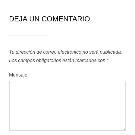
DEJA UN COMENTARIO
Tu dirección de correo electrónico no será publicada.
Los campos obligatorios están marcados con
*
Mensaje: