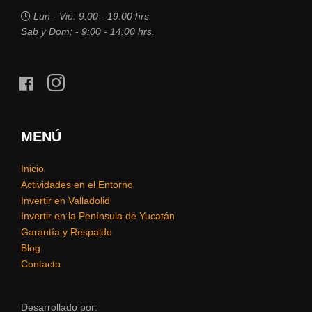
Lun - Vie: 9:00 - 19:00 hrs.
Sab y Dom: - 9:00 - 14:00 hrs.
facebook
instagram
MENÚ
Inicio
Actividades en el Entorno
Invertir en Valladolid
Invertir en la Península de Yucatán
Garantía y Respaldo
Blog
Contacto
Desarrollado por: