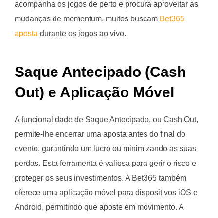
acompanha os jogos de perto e procura aproveitar as
mudanças de momentum. muitos buscam
Bet365
aposta
durante os jogos ao vivo.
Saque Antecipado (Cash
Out) e Aplicação Móvel
A funcionalidade de Saque Antecipado, ou Cash Out,
permite-lhe encerrar uma aposta antes do final do
evento, garantindo um lucro ou minimizando as suas
perdas. Esta ferramenta é valiosa para gerir o risco e
proteger os seus investimentos. A Bet365 também
oferece uma aplicação móvel para dispositivos iOS e
Android, permitindo que aposte em movimento. A