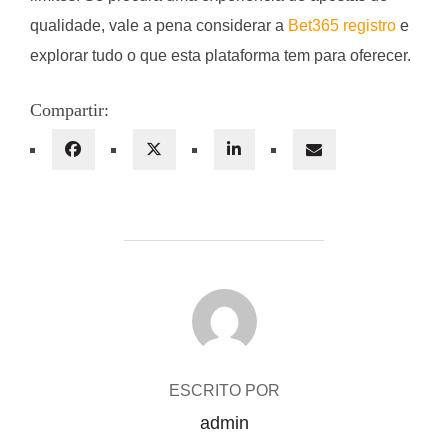
qualidade, vale a pena considerar a
Bet365 registro
e
explorar tudo o que esta plataforma tem para oferecer.
Compartir:
AUTOR DE LA ENTRADA
ESCRITO POR
admin