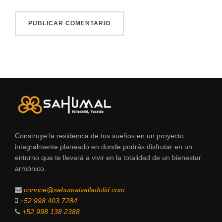
Construye la residencia de tus sueños en un proyecto
integralmente planeado en donde podrás disfrutar en un
entorno que te llevará a vivir en la totalidad de un bienestar
armónico.
conoce@sahumalvalladolid.com
+52 998 403 7284
+52 998 138 2388