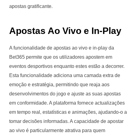
apostas gratificante.
Apostas Ao Vivo e In-Play
A funcionalidade de apostas ao vivo e in-play da
Bet365 permite que os utilizadores apostem em
eventos desportivos enquanto estes estão a decorrer.
Esta funcionalidade adiciona uma camada extra de
emoção e estratégia, permitindo que reaja aos
desenvolvimentos do jogo e ajuste as suas apostas
em conformidade. A plataforma fornece actualizações
em tempo real, estatísticas e animações, ajudando-o a
tomar decisões informadas. A capacidade de apostar
ao vivo é particularmente atrativa para quem