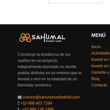
MENÚ
Inicio
Actividade
Construye la residencia de tus
Invertir en
sueños en un proyecto
Invertir e
integralmente planeado en donde
Garantía 
podrás disfrutar en un entorno que te
Blog
llevará a vivir en la totalidad de un
Contacto
bienestar armónico.
conoce@sahumalvalladolid.com
+52 998 403 7284
+52 998 138 2388