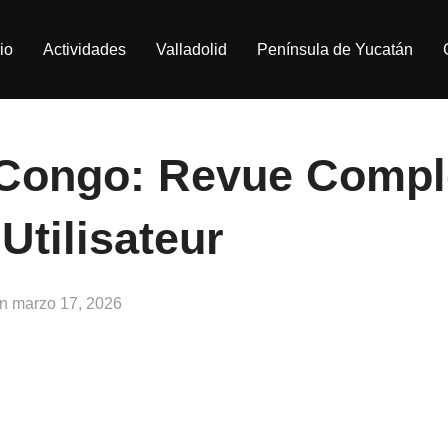
cio
Actividades
Valladolid
Península de Yucatán
Congo: Revue Complè
Utilisateur
Publicado
en
marzo 17, 2026
el