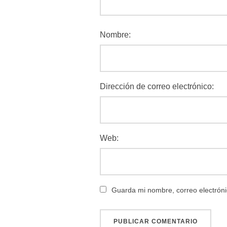
Nombre:
Dirección de correo electrónico:
Web:
Guarda mi nombre, correo electróni