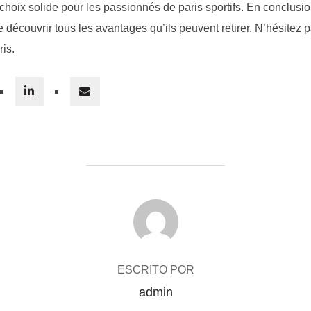
choix solide pour les passionnés de paris sportifs. En conclu
e découvrir tous les avantages qu’ils peuvent retirer. N’hésitez
is.
AUTOR DE LA ENTRADA
ESCRITO POR
admin