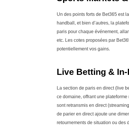
Un des points forts de Bet365 est la
handball, et bien d’autres, la plate
paris pour chaque événement, allant
etc. Les cotes proposées par Bet36
potentiellement vos gains.
Live Betting & In
La section de paris en direct (live 
ce domaine, offrant une plateforme
sont retransmis en direct (streaming
de parier en direct ajoute une dime
retournements de situation ou des