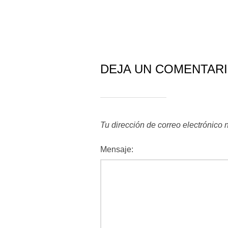
DEJA UN COMENTAR
Tu dirección de correo electrónico 
Mensaje: