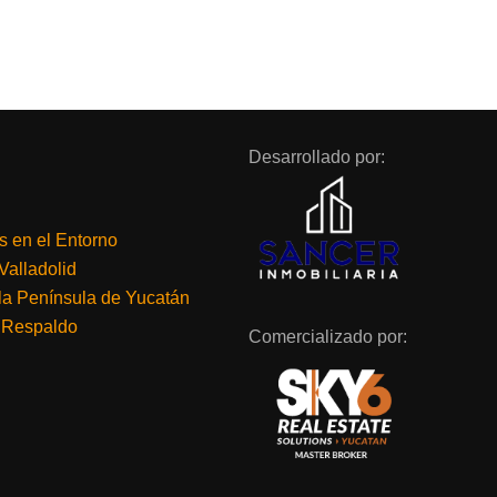
Desarrollado por:
s en el Entorno
 Valladolid
n la Península de Yucatán
y Respaldo
Comercializado por: