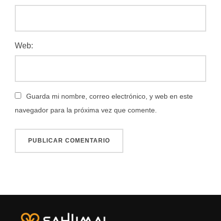
Web:
Guarda mi nombre, correo electrónico, y web en este
navegador para la próxima vez que comente.