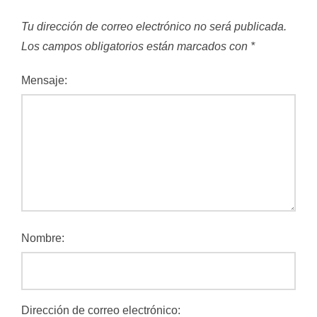
Tu dirección de correo electrónico no será publicada.
Los campos obligatorios están marcados con
*
Mensaje:
Nombre:
Dirección de correo electrónico: