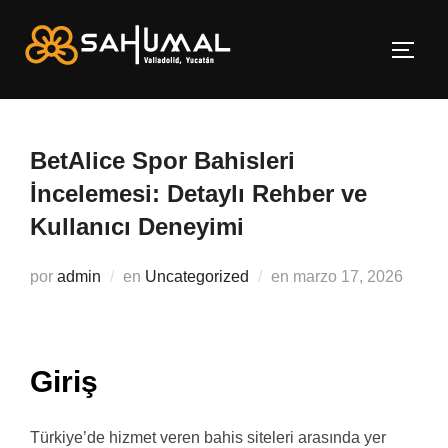
Saltar
al
ALTE
contenido
BetAlice Spor Bahisleri
İncelemesi: Detaylı Rehber ve
Kullanıcı Deneyimi
Publicado
por
admin
en
Uncategorized
en
marzo 17, 2026
el
Giriş
Türkiye’de hizmet veren bahis siteleri arasında yer