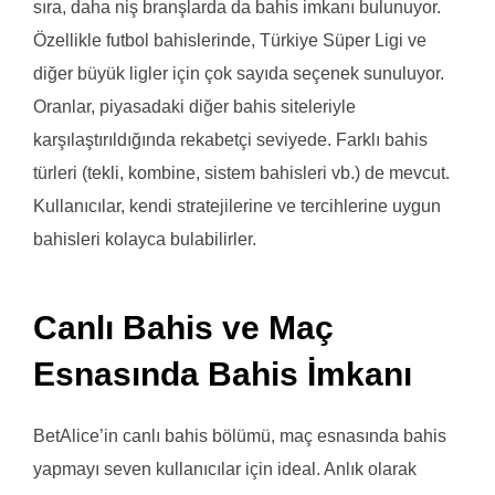
sıra, daha niş branşlarda da bahis imkanı bulunuyor.
Özellikle futbol bahislerinde, Türkiye Süper Ligi ve
diğer büyük ligler için çok sayıda seçenek sunuluyor.
Oranlar, piyasadaki diğer bahis siteleriyle
karşılaştırıldığında rekabetçi seviyede. Farklı bahis
türleri (tekli, kombine, sistem bahisleri vb.) de mevcut.
Kullanıcılar, kendi stratejilerine ve tercihlerine uygun
bahisleri kolayca bulabilirler.
Canlı Bahis ve Maç
Esnasında Bahis İmkanı
BetAlice’in canlı bahis bölümü, maç esnasında bahis
yapmayı seven kullanıcılar için ideal. Anlık olarak