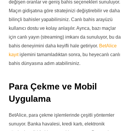
değişen oranlar ve geniş bahis seçenekleri sunuluyor.
Maçın gidişatına göre stratejinizi değiştirebilir ve daha
bilinçli bahisler yapabilirsiniz. Canlı bahis arayüzü
kullanıcı dostu ve kolay anlaşılır. Ayrıca, bazı maçlar
için canlı yayın (streaming) imkanı da sunuluyor, bu da
bahis deneyimini daha keyifli hale getiriyor.
BetAlice
kayıt
işlemini tamamladıktan sonra, bu heyecanlı canlı
bahis dünyasına adım atabilirsiniz.
Para Çekme ve Mobil
Uygulama
BetAlice, para çekme işlemlerinde çeşitli yöntemler
sunuyor. Banka havalesi, kredi kartı, elektronik