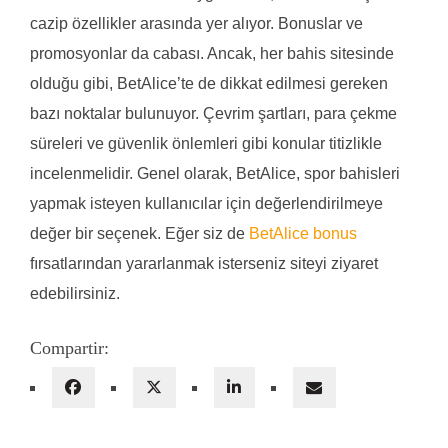
cazip özellikler arasında yer alıyor. Bonuslar ve
promosyonlar da cabası. Ancak, her bahis sitesinde
olduğu gibi, BetAlice’te de dikkat edilmesi gereken
bazı noktalar bulunuyor. Çevrim şartları, para çekme
süreleri ve güvenlik önlemleri gibi konular titizlikle
incelenmelidir. Genel olarak, BetAlice, spor bahisleri
yapmak isteyen kullanıcılar için değerlendirilmeye
değer bir seçenek. Eğer siz de
BetAlice bonus
fırsatlarından yararlanmak isterseniz siteyi ziyaret
edebilirsiniz.
Compartir: