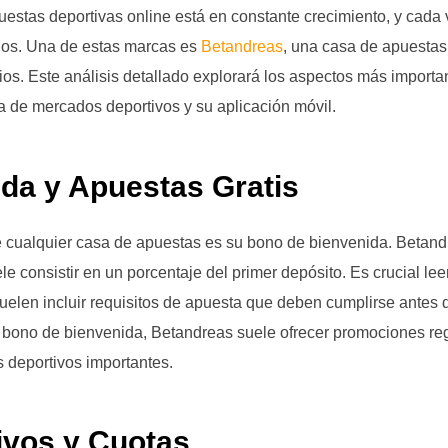
estas deportivas online está en constante crecimiento, y cad
nados. Una de estas marcas es
Betandreas
, una casa de apuestas
rios. Este análisis detallado explorará los aspectos más import
a de mercados deportivos y su aplicación móvil.
da y Apuestas Gratis
de cualquier casa de apuestas es su bono de bienvenida. Betand
 consistir en un porcentaje del primer depósito. Es crucial le
uelen incluir requisitos de apuesta que deben cumplirse antes d
bono de bienvenida, Betandreas suele ofrecer promociones reg
 deportivos importantes.
ivos y Cuotas