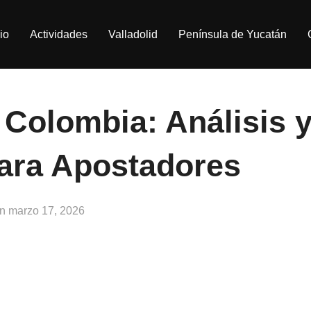
cio
Actividades
Valladolid
Península de Yucatán
Colombia: Análisis 
ara Apostadores
Publicado
en
marzo 17, 2026
el