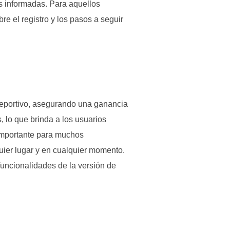
as informadas. Para aquellos
re el registro y los pasos a seguir
 deportivo, asegurando una ganancia
 lo que brinda a los usuarios
 importante para muchos
uier lugar y en cualquier momento.
funcionalidades de la versión de