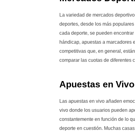
La variedad de mercados deportivos
deportes, desde los más populares
cada deporte, se pueden encontrar
hándicap, apuestas a marcadores e
competitivas que, en general, está
comparar las cuotas de diferentes 
Apuestas en Vivo
Las apuestas en vivo añaden emoci
vivo donde los usuarios pueden apo
constantemente en función de lo qu
deporte en cuestión. Muchas casas 