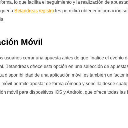
forma, lo que facilita el seguimiento y la realización de apuest
úsqueda
Betandreas registro
les permitirá obtener información sob
ia.
ación Móvil
os usuarios cerrar una apuesta antes de que finalice el evento
l. Betandreas ofrece esta opción en una selección de apuestas,
La disponibilidad de una aplicación móvil es también un factor
móvil permite apostar de forma cómoda y sencilla desde cualq
n móvil para dispositivos iOS y Android, que ofrece todas las 