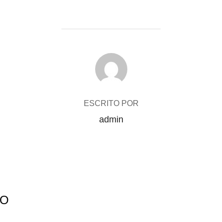
AUTOR DE LA ENTRADA
ESCRITO POR
admin
IO