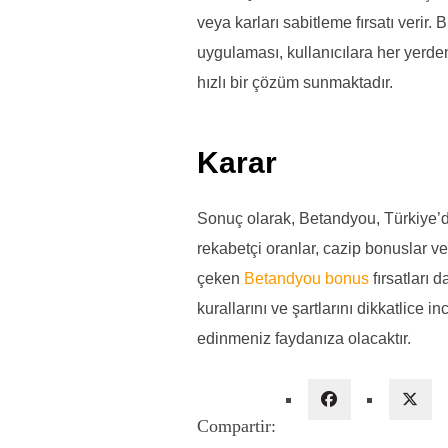
veya karları sabitleme fırsatı verir.
uygulaması, kullanıcılara her yerde
hızlı bir çözüm sunmaktadır.
Karar
Sonuç olarak, Betandyou, Türkiye’de
rekabetçi oranlar, cazip bonuslar ve
çeken
Betandyou bonus
fırsatları 
kurallarını ve şartlarını dikkatlic
edinmeniz faydanıza olacaktır.
Compartir: