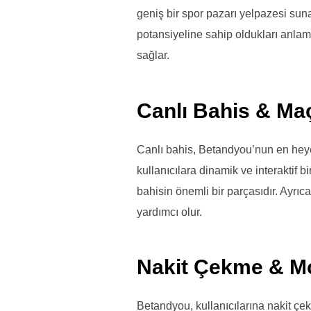
geniş bir spor pazarı yelpazesi sun
potansiyeline sahip oldukları anlamın
sağlar.
Canlı Bahis & Maç
Canlı bahis, Betandyou’nun en heye
kullanıcılara dinamik ve interaktif b
bahisin önemli bir parçasıdır. Ayrıca,
yardımcı olur.
Nakit Çekme & M
Betandyou, kullanıcılarına nakit çe