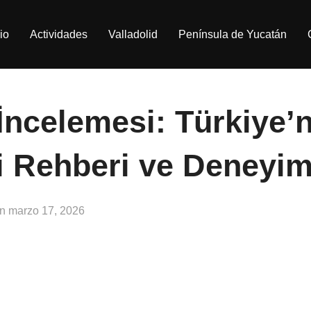
cio
Actividades
Valladolid
Península de Yucatán
ncelemesi: Türkiye’n
i Rehberi ve Deneyim
Publicado
en
marzo 17, 2026
el