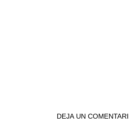
DEJA UN COMENTAR