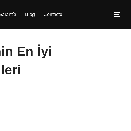
Garantía
Blog
Contacto
ALT
in En İyi
leri