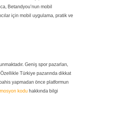
Ayrıca, Betandyou’nun mobil
cılar için mobil uygulama, pratik ve
sunmaktadır. Geniş spor pazarları,
. Özellikle Türkiye pazarında dikkat
ak, bahis yapmadan önce platformun
omosyon kodu
hakkında bilgi