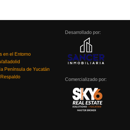
Desarrollado por:
s en el Entorno
 Valladolid
n la Península de Yucatán
y Respaldo
Comercializado por: