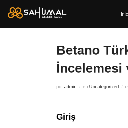
Saltar
al
Ini
contenido
Betano Türk
İncelemesi 
por
admin
en
Uncategorized
Giriş