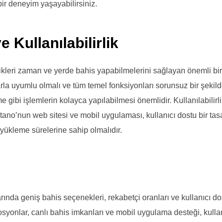
ir deneyim yaşayabilirsiniz.
 Kullanılabilirlik
dikleri zaman ve yerde bahis yapabilmelerini sağlayan önemli bir
rla uyumlu olmalı ve tüm temel fonksiyonları sorunsuz bir şeki
e gibi işlemlerin kolayca yapılabilmesi önemlidir. Kullanılabilirl
tano’nun web sitesi ve mobil uygulaması, kullanıcı dostu bir tas
yükleme sürelerine sahip olmalıdır.
ında geniş bahis seçenekleri, rekabetçi oranları ve kullanıcı do
syonlar, canlı bahis imkanları ve mobil uygulama desteği, kulla