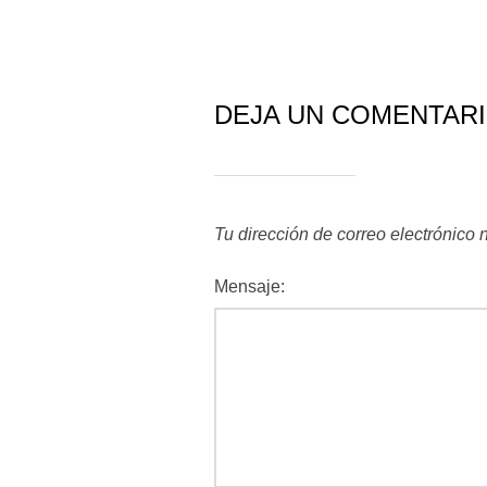
DEJA UN COMENTAR
Tu dirección de correo electrónico 
Mensaje: