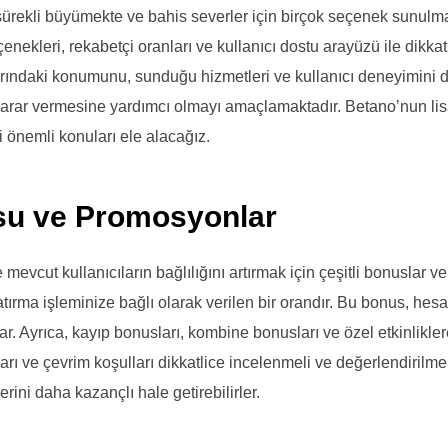
sürekli büyümekte ve bahis severler için birçok seçenek sunulma
çenekleri, rekabetçi oranları ve kullanıcı dostu arayüzü ile dikk
ındaki konumunu, sunduğu hizmetleri ve kullanıcı deneyimini d
ir karar vermesine yardımcı olmayı amaçlamaktadır. Betano’nun lis
i önemli konuları ele alacağız.
su ve Promosyonlar
 mevcut kullanıcıların bağlılığını artırmak için çeşitli bonuslar
atırma işleminize bağlı olarak verilen bir orandır. Bu bonus, hes
. Ayrıca, kayıp bonusları, kombine bonusları ve özel etkinlikle
rı ve çevrim koşulları dikkatlice incelenmeli ve değerlendirilmeli
ini daha kazançlı hale getirebilirler.