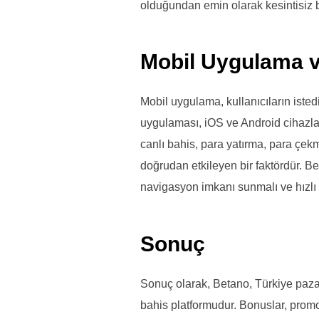
olduğundan emin olarak kesintisiz b
Mobil Uygulama ve
Mobil uygulama, kullanıcıların iste
uygulaması, iOS ve Android cihazla
canlı bahis, para yatırma, para çekm
doğrudan etkileyen bir faktördür. Be
navigasyon imkanı sunmalı ve hızlı 
Sonuç
Sonuç olarak, Betano, Türkiye pazar
bahis platformudur. Bonuslar, promo