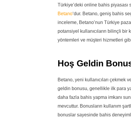
Türkiye’deki online bahis piyasası 
Betano
‘dur. Betano, geniş bahis se
inceleme, Betano’nun Türkiye pazar
potansiyel kullanıcıların bilinçli b
yöntemleri ve müşteri hizmetleri gib
Hoş Geldin Bonu
Betano, yeni kullanıcıları çekmek ve
geldin bonusu, genellikle ilk para y
daha fazla bahis yapma imkanı sunar
mevcuttur. Bonusların kullanım şartla
bonuslar sayesinde bahis deneyimler