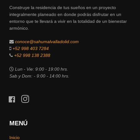
Construye la residencia de tus sueños en un proyecto
integralmente planeado en donde podrás disfrutar en un
entorno que te llevará a vivir en la totalidad de un bienestar
armónico.
conoce@sahumalvalladolid.com
+52 998 403 7284
+52 998 138 2388
Lun - Vie: 9:00 - 19:00 hrs.
Sab y Dom: - 9:00 - 14:00 hrs.
facebook
instagram
MENÚ
Inicio