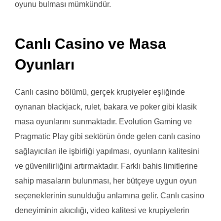
oyunu bulması mümkündür.
Canlı Casino ve Masa
Oyunları
Canlı casino bölümü, gerçek krupiyeler eşliğinde
oynanan blackjack, rulet, bakara ve poker gibi klasik
masa oyunlarını sunmaktadır. Evolution Gaming ve
Pragmatic Play gibi sektörün önde gelen canlı casino
sağlayıcıları ile işbirliği yapılması, oyunların kalitesini
ve güvenilirliğini artırmaktadır. Farklı bahis limitlerine
sahip masaların bulunması, her bütçeye uygun oyun
seçeneklerinin sunulduğu anlamına gelir. Canlı casino
deneyiminin akıcılığı, video kalitesi ve krupiyelerin