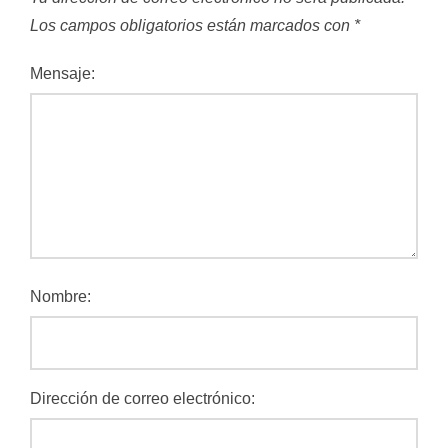
Los campos obligatorios están marcados con
*
Mensaje:
Nombre:
Dirección de correo electrónico: