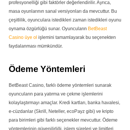
profesyonelliği gibi faktörler değerlendirilir. Ayrıca,
masa oyunlarının sanal versiyonları da mevcuttur. Bu
çeşitlilik, oyunculara istedikleri zaman istedikleri oyunu
oynama özgürlüğü sunar. Oyuncuların
BetBeast
Casino üye ol
işlemini tamamlayarak bu seçenekten
faydalanması mümkündür.
Ödeme Yöntemleri
BetBeast Casino, farklı ödeme yöntemleri sunarak
oyuncuların para yatırma ve çekme işlemlerini
kolaylaştırmayı amaçlar. Kredi kartları, banka havalesi,
e-cüzdanlar (Skrill, Neteller, ecoPayz gibi) ve kripto
para birimleri gibi farklı seçenekler mevcuttur. Ödeme
yöntemlerinin güvenilirliği, işlem süreleri ve limitleri