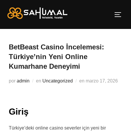
Saltar
al
ALTE
contenido
BetBeast Casino İncelemesi:
Türkiye’nin Yeni Online
Kumarhane Deneyimi
Publicado
por
admin
en
Uncategorized
en
marzo 17, 2026
el
Giriş
Türkiye’deki online casino severler için yeni bir