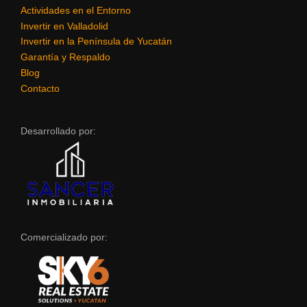
Actividades en el Entorno
Invertir en Valladolid
Invertir en la Península de Yucatán
Garantía y Respaldo
Blog
Contacto
Desarrollado por:
Comercializado por: