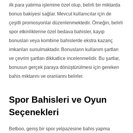
ilk para yatırma işlemine özel olup, belirli bir miktarda
bonus bakiyesi sağlar. Mevcut kullanıcılar için de
çeşitli promosyonlar düzenlenmektedir. Örneğin, belirli
spor etkinliklerine özel bedava bahisler, kayıp
bonusları veya kombine bahislerde ekstra kazanç
imkanları sunulmaktadır. Bonusların kullanım şartları
ve çevrim şartları dikkatlice incelenmelidir. Bu şartlar,
bonusun gerçek paraya dönüştürülmesi için gereken
bahis miktarını ve oranlarını belirler.
Spor Bahisleri ve Oyun
Seçenekleri
Betboo, geniş bir spor yelpazesine bahis yapma