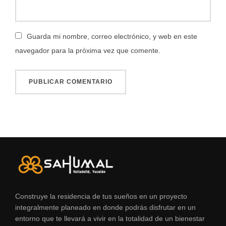
Guarda mi nombre, correo electrónico, y web en este
navegador para la próxima vez que comente.
Construye la residencia de tus sueños en un proyecto
integralmente planeado en donde podrás disfrutar en un
entorno que te llevará a vivir en la totalidad de un bienestar