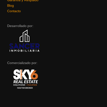
Garantía y Respaldo
Blog
Contacto
Desarrollado por:
Comercializado por: