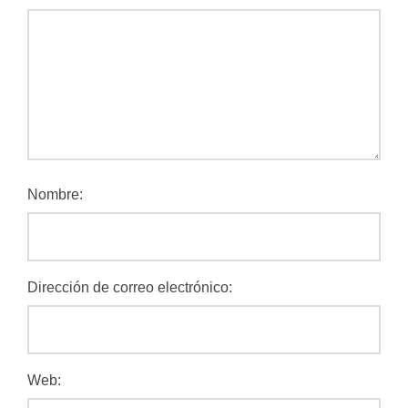
Nombre:
Dirección de correo electrónico:
Web: