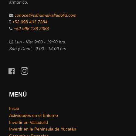
armónico.
conoce@sahumalvalladolid.com
+52 998 403 7284
+52 998 138 2388
Lun - Vie: 9:00 - 19:00 hrs.
Sab y Dom: - 9:00 - 14:00 hrs.
facebook
instagram
MENÚ
Inicio
Actividades en el Entorno
Invertir en Valladolid
Invertir en la Península de Yucatán