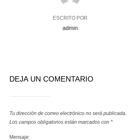
ESCRITO POR
admin
DEJA UN COMENTARIO
Tu dirección de correo electrónico no será publicada.
Los campos obligatorios están marcados con
*
Mensaje: