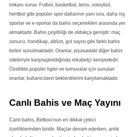
imkanı sunar. Futbol, basketbol, tenis, voleybol,
hentbol gibi popüler spor dallarının yanı sıra, daha niş
sporlar ve e-sporlar da bahis seçenekleri arasında yer
almaktadır. Bahis çeşitliliği de oldukça geniştir; maç
sonucu, handikap, alt/üst, gol sayısı gibi farklı bahis
türleri sunulmaktadır. Oranlar, piyasadaki diğer bahis
siteleriyle karşılaştırıldığında rekabetçi seviyededir.
Özellikle popüler ligler ve turnuvalar için sunulan
oranlar, kullanıcıların beklentilerini karşılamaktadır.
Canlı Bahis ve Maç Yayını
Canlı bahis, Betboo’nun en dikkat çekici
özelliklerinden biridir. Maçlar devam ederken, anlık