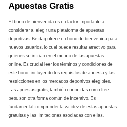
Apuestas Gratis
El bono de bienvenida es un factor importante a
considerar al elegir una plataforma de apuestas
deportivas. Betdaq ofrece un bono de bienvenida para
nuevos usuarios, lo cual puede resultar atractivo para
quienes se inician en el mundo de las apuestas
online. Es crucial leer los términos y condiciones de
este bono, incluyendo los requisitos de apuesta y las
restricciones en los mercados deportivos elegibles.
Las apuestas gratis, también conocidas como free
bets, son otra forma común de incentivo. Es
fundamental comprender la validez de estas apuestas
gratuitas y las limitaciones asociadas con ellas.