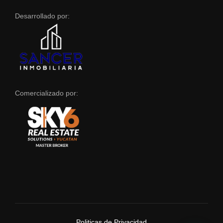
Desarrollado por:
Comercializado por:
Politicas de Privacidad