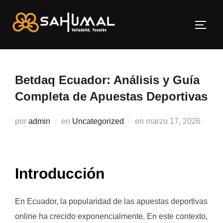
Saltar
al
ALTE
contenido
Betdaq Ecuador: Análisis y Guía
Completa de Apuestas Deportivas
Publicado
por
admin
en
Uncategorized
en
marzo 17, 2026
el
Introducción
En Ecuador, la popularidad de las apuestas deportivas
online ha crecido exponencialmente. En este contexto,