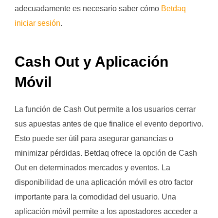
adecuadamente es necesario saber cómo
Betdaq
iniciar sesión
.
Cash Out y Aplicación
Móvil
La función de Cash Out permite a los usuarios cerrar
sus apuestas antes de que finalice el evento deportivo.
Esto puede ser útil para asegurar ganancias o
minimizar pérdidas. Betdaq ofrece la opción de Cash
Out en determinados mercados y eventos. La
disponibilidad de una aplicación móvil es otro factor
importante para la comodidad del usuario. Una
aplicación móvil permite a los apostadores acceder a