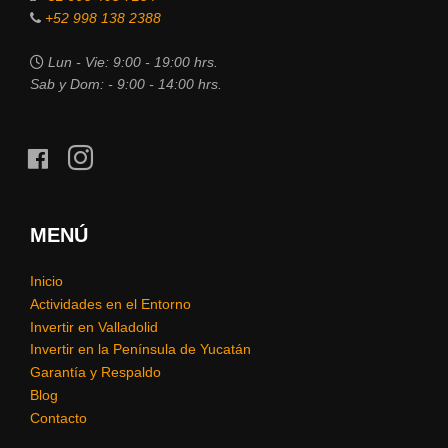
+52 998 138 2388
Lun - Vie: 9:00 - 19:00 hrs.
Sab y Dom: - 9:00 - 14:00 hrs.
facebook
instagram
MENÚ
Inicio
Actividades en el Entorno
Invertir en Valladolid
Invertir en la Península de Yucatán
Garantía y Respaldo
Blog
Contacto