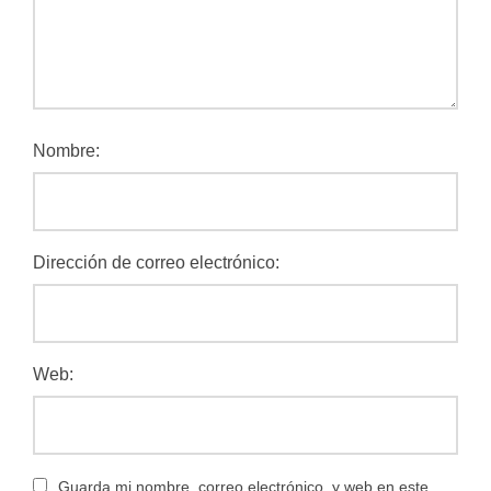
Nombre:
Dirección de correo electrónico:
Web:
Guarda mi nombre, correo electrónico, y web en este