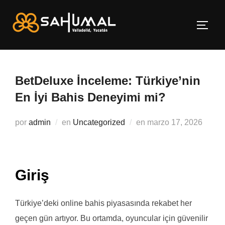
Saltar
al
ALTE
contenido
BetDeluxe İnceleme: Türkiye’nin
En İyi Bahis Deneyimi mi?
Publicado
por
admin
en
Uncategorized
en
marzo 17, 2026
el
Giriş
Türkiye’deki online bahis piyasasında rekabet her
geçen gün artıyor. Bu ortamda, oyuncular için güvenilir