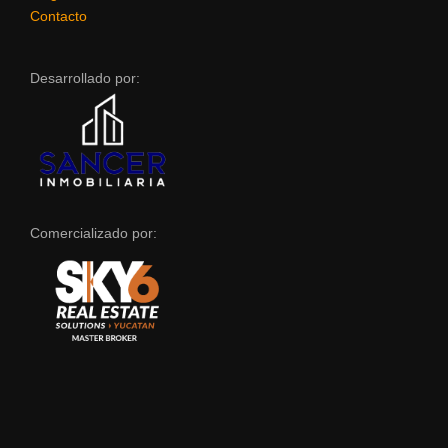
Contacto
Desarrollado por:
Comercializado por: