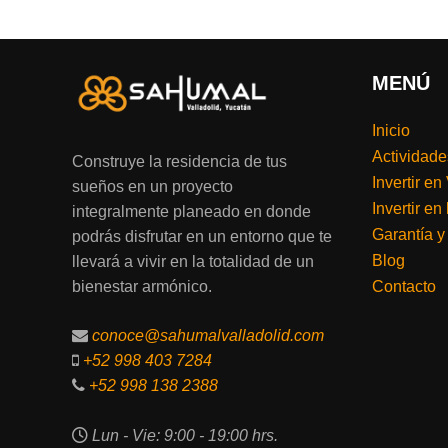
MENÚ
Inicio
Actividade
Construye la residencia de tus
Invertir en
sueños en un proyecto
Invertir e
integralmente planeado en donde
Garantía 
podrás disfrutar en un entorno que te
Blog
llevará a vivir en la totalidad de un
Contacto
bienestar armónico.
conoce@sahumalvalladolid.com
+52 998 403 7284
+52 998 138 2388
Lun - Vie: 9:00 - 19:00 hrs.