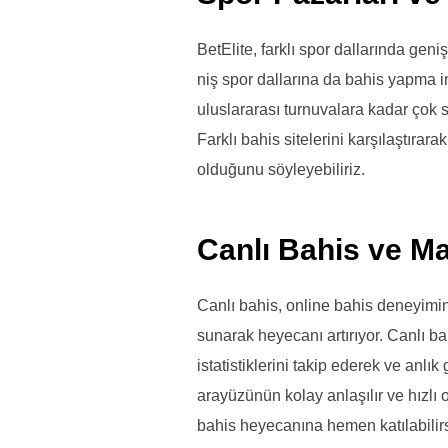
BetElite, farklı spor dallarında geni
niş spor dallarına da bahis yapma i
uluslararası turnuvalara kadar çok 
Farklı bahis sitelerini karşılaştırar
olduğunu söyleyebiliriz.
Canlı Bahis ve M
Canlı bahis, online bahis deneyimin
sunarak heyecanı artırıyor. Canlı b
istatistiklerini takip ederek ve anlı
arayüzünün kolay anlaşılır ve hızlı 
bahis heyecanına hemen katılabilirs