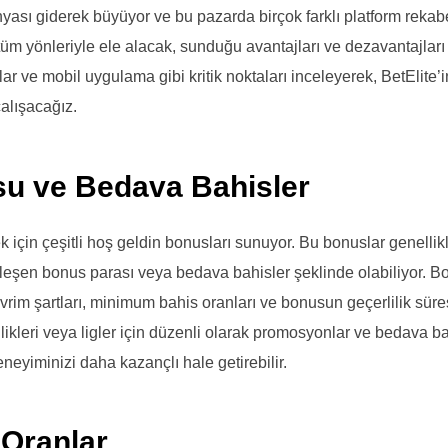
yası giderek büyüyor ve bu pazarda birçok farklı platform rekabe
tüm yönleriyle ele alacak, sunduğu avantajları ve dezavantajları
r ve mobil uygulama gibi kritik noktaları inceleyerek, BetElite’i
alışacağız.
u ve Bedava Bahisler
ek için çeşitli hoş geldin bonusları sunuyor. Bu bonuslar genellik
eşleşen bonus parası veya bedava bahisler şeklinde olabiliyor. Bon
rim şartları, minimum bahis oranları ve bonusun geçerlilik süres
tkinlikleri veya ligler için düzenli olarak promosyonlar ve bedava
neyiminizi daha kazançlı hale getirebilir.
 Oranlar