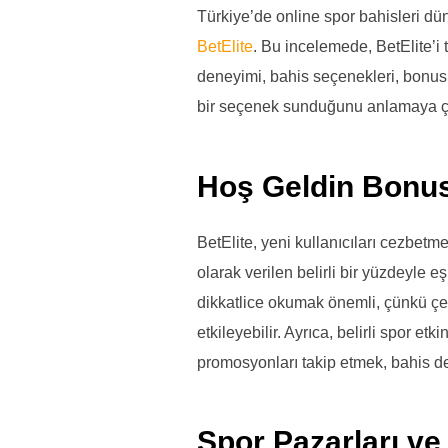
Türkiye’de online spor bahisleri dün
BetElite
. Bu incelemede, BetElite’i 
deneyimi, bahis seçenekleri, bonusla
bir seçenek sunduğunu anlamaya ç
Hoş Geldin Bonus
BetElite, yeni kullanıcıları cezbetm
olarak verilen belirli bir yüzdeyle 
dikkatlice okumak önemli, çünkü çev
etkileyebilir. Ayrıca, belirli spor e
promosyonları takip etmek, bahis de
Spor Pazarları ve