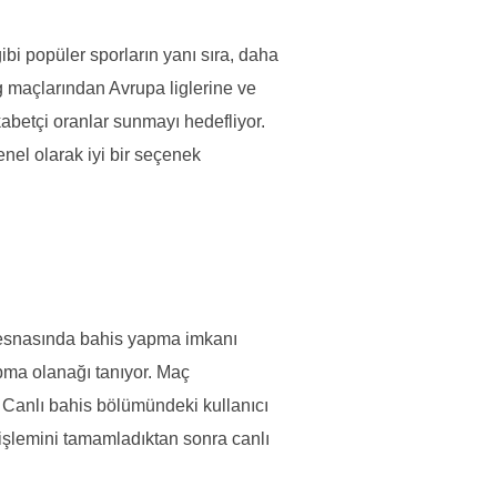
gibi popüler sporların yanı sıra, daha
g maçlarından Avrupa liglerine ve
abetçi oranlar sunmayı hedefliyor.
enel olarak iyi bir seçenek
aç esnasında bahis yapma imkanı
apma olanağı tanıyor. Maç
iz. Canlı bahis bölümündeki kullanıcı
işlemini tamamladıktan sonra canlı