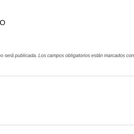
IO
no será publicada.
Los campos obligatorios están marcados co