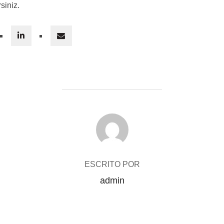
siniz.
AUTOR DE LA ENTRADA
ESCRITO POR
admin