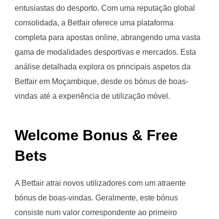
entusiastas do desporto. Com uma reputação global
consolidada, a Betfair oferece uma plataforma
completa para apostas online, abrangendo uma vasta
gama de modalidades desportivas e mercados. Esta
análise detalhada explora os principais aspetos da
Betfair em Moçambique, desde os bónus de boas-
vindas até a experiência de utilização móvel.
Welcome Bonus & Free
Bets
A Betfair atrai novos utilizadores com um atraente
bónus de boas-vindas. Geralmente, este bónus
consiste num valor correspondente ao primeiro