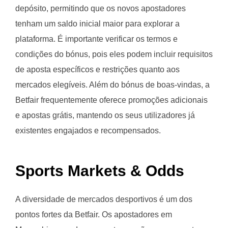
depósito, permitindo que os novos apostadores
tenham um saldo inicial maior para explorar a
plataforma. É importante verificar os termos e
condições do bónus, pois eles podem incluir requisitos
de aposta específicos e restrições quanto aos
mercados elegíveis. Além do bónus de boas-vindas, a
Betfair frequentemente oferece promoções adicionais
e apostas grátis, mantendo os seus utilizadores já
existentes engajados e recompensados.
Sports Markets & Odds
A diversidade de mercados desportivos é um dos
pontos fortes da Betfair. Os apostadores em