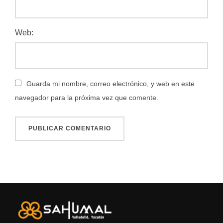
Web:
Guarda mi nombre, correo electrónico, y web en este
navegador para la próxima vez que comente.