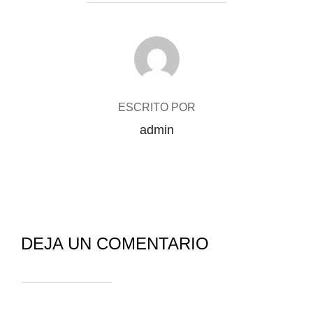
AUTOR DE LA ENTRADA
ESCRITO POR
admin
DEJA UN COMENTARIO