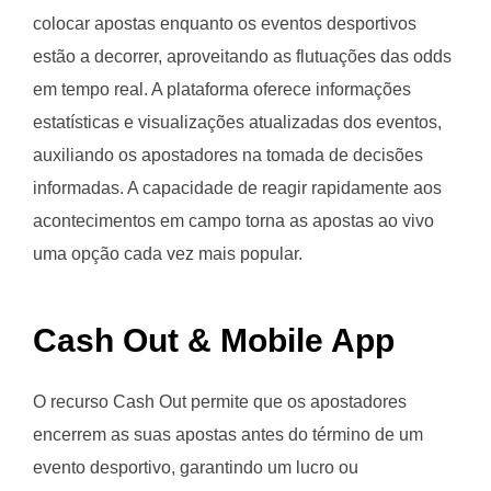
colocar apostas enquanto os eventos desportivos
estão a decorrer, aproveitando as flutuações das odds
em tempo real. A plataforma oferece informações
estatísticas e visualizações atualizadas dos eventos,
auxiliando os apostadores na tomada de decisões
informadas. A capacidade de reagir rapidamente aos
acontecimentos em campo torna as apostas ao vivo
uma opção cada vez mais popular.
Cash Out & Mobile App
O recurso Cash Out permite que os apostadores
encerrem as suas apostas antes do término de um
evento desportivo, garantindo um lucro ou