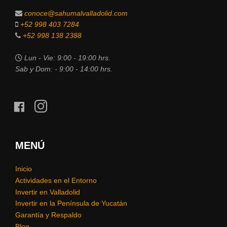
conoce@sahumalvalladolid.com
+52 998 403 7284
+52 998 138 2388
Lun - Vie: 9:00 - 19:00 hrs.
Sab y Dom: - 9:00 - 14:00 hrs.
facebook
instagram
MENÚ
Inicio
Actividades en el Entorno
Invertir en Valladolid
Invertir en la Península de Yucatán
Garantía y Respaldo
Blog