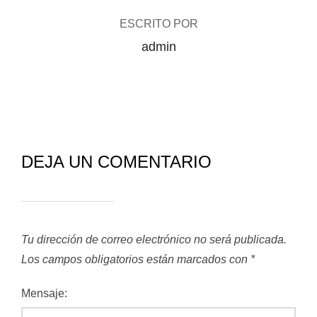
ESCRITO POR
admin
DEJA UN COMENTARIO
Tu dirección de correo electrónico no será publicada.
Los campos obligatorios están marcados con
*
Mensaje: