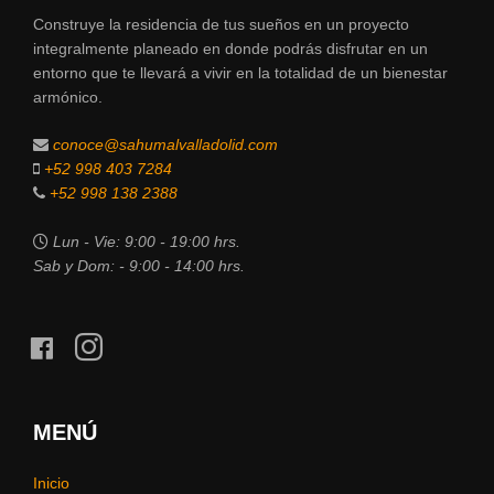
Construye la residencia de tus sueños en un proyecto
integralmente planeado en donde podrás disfrutar en un
entorno que te llevará a vivir en la totalidad de un bienestar
armónico.
conoce@sahumalvalladolid.com
+52 998 403 7284
+52 998 138 2388
Lun - Vie: 9:00 - 19:00 hrs.
Sab y Dom: - 9:00 - 14:00 hrs.
facebook
instagram
MENÚ
Inicio