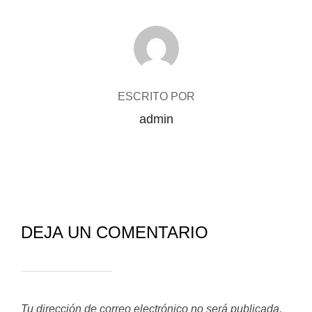
AUTOR DE LA ENTRADA
ESCRITO POR
admin
DEJA UN COMENTARIO
Tu dirección de correo electrónico no será publicada.