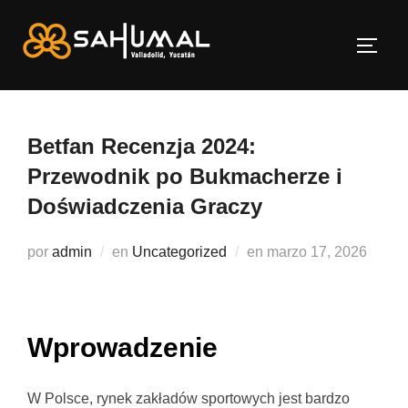
Saltar
al
ALTE
contenido
Betfan Recenzja 2024:
Przewodnik po Bukmacherze i
Doświadczenia Graczy
Publicado
por
admin
en
Uncategorized
en
marzo 17, 2026
el
Wprowadzenie
W Polsce, rynek zakładów sportowych jest bardzo