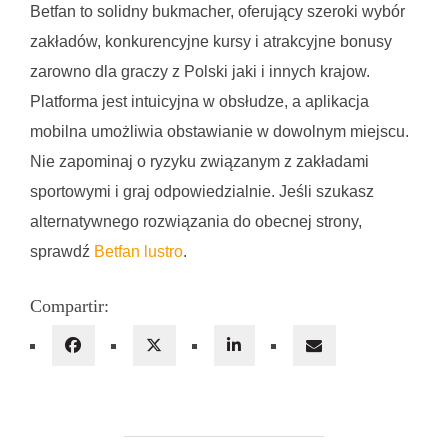
Betfan to solidny bukmacher, oferujący szeroki wybór
zakładów, konkurencyjne kursy i atrakcyjne bonusy
zarowno dla graczy z Polski jaki i innych krajow.
Platforma jest intuicyjna w obsłudze, a aplikacja
mobilna umożliwia obstawianie w dowolnym miejscu.
Nie zapominaj o ryzyku związanym z zakładami
sportowymi i graj odpowiedzialnie. Jeśli szukasz
alternatywnego rozwiązania do obecnej strony,
sprawdź
Betfan lustro
.
Compartir: