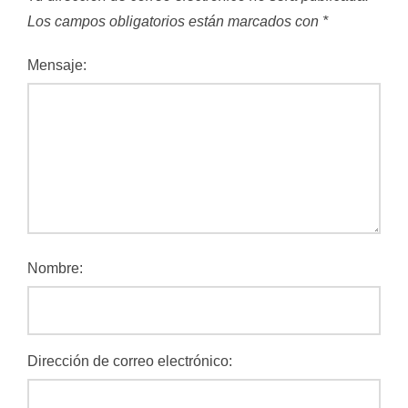
Los campos obligatorios están marcados con
*
Mensaje:
Nombre:
Dirección de correo electrónico: