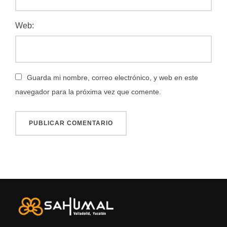
Web:
Guarda mi nombre, correo electrónico, y web en este
navegador para la próxima vez que comente.