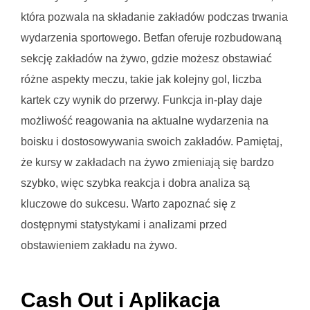
która pozwala na składanie zakładów podczas trwania
wydarzenia sportowego. Betfan oferuje rozbudowaną
sekcję zakładów na żywo, gdzie możesz obstawiać
różne aspekty meczu, takie jak kolejny gol, liczba
kartek czy wynik do przerwy. Funkcja in-play daje
możliwość reagowania na aktualne wydarzenia na
boisku i dostosowywania swoich zakładów. Pamiętaj,
że kursy w zakładach na żywo zmieniają się bardzo
szybko, więc szybka reakcja i dobra analiza są
kluczowe do sukcesu. Warto zapoznać się z
dostępnymi statystykami i analizami przed
obstawieniem zakładu na żywo.
Cash Out i Aplikacja