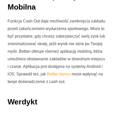
Mobilna
Funkcja Cash Out daje możliwość zamknięcia zakładu
przed zakończeniem wydarzenia sportowego. Może to
być przydatne, gdy chcesz zabezpieczyć swój zysk lub
zminimalizować stratę, jeśli wynik nie idzie po Twojej
myśli. Betfan oferuje również aplikację mobilną, która
umożliwia obstawianie zakładów w dowolnym miejscu
i czasie. Aplikacja jest dostępna na systemy Android i
iOS. Sprawdź też, jak
Betfan bonus
może wpłynąć na
twoje doświadczenie z cash out.
Werdykt